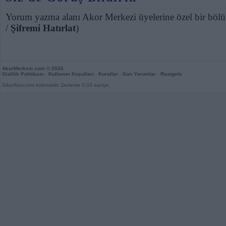
Yorum yazma alanı Akor Merkezi üyelerine özel bir bölü
/
Şifremi Hatırlat
)
AkorMerkezi.com
© 2026
Gizlilik Politikası
-
Kullanım Koşulları
-
Kurallar
-
Son Yorumlar
-
Rastgele
GitarAkor.com kolonisidir. Derleme 0,03 saniye.