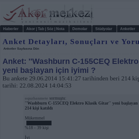
Haberler
Akor | Tab | Söz | Nota
Demolar
Stüdyolar
Anketler
Anket Detayları, Sonuçları ve Yor
Anketler Sayfasına Dön
Anket: ''Washburn C-155CEQ Elektro K
yeni başlayan için iyimi ?
Bu ankete 29.06.2014 15:41:27 tarihinden beri 214 kiş
tarihi: 22.08.2024 14:04:53
sormuştu:
oquzhanmete
''Washburn C-155CEQ Elektro Klasik Gitar'' yeni başlayan i
214 kişi katıldı
Mükemmel
%18 - 39 kişi
İyi