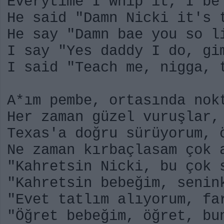
Everytime I whip it, I be
He said "Damn Nicki it's 
He say "Damn bae you so l
I say "Yes daddy I do, gi
I said "Teach me, nigga, 
A*ım pembe, ortasında nok
Her zaman güzel vuruşlar,
Texas'a doğru sürüyorum, 
Ne zaman kırbaçlasam çok 
"Kahretsin Nicki, bu çok 
"Kahretsin bebeğim, senin
"Evet tatlım alıyorum, fa
"Öğret bebeğim, öğret, bu