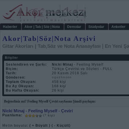
Haberler
Akor | Tab | Söz | Nota
Demolar
Stüdyolar
Anketler
Akor|Tab|Söz|Nota Arşivi
|
Gitar Akorları | Tab,Söz ve Nota Anasayfası
En Yeni Şa
Bilgiler
Seslendiren ve Şarkı:
Nicki Minaj
- Feeling Myself
Biçim:
Türkçe Çevirisi ve Sözleri - FULL
Tarih:
20 Kasım 2018 Salı
Gönderen:
oguzhnsen
Toplam Okuyan:
458 kişi
Bu Ay Okuyan:
168 kişi
Bu Hafta Okuyan:
26 kişi
Beğendiniz mi? Feeling Myself Çeviri sayfasını Şimdi paylaşın:
Nicki Minaj
- Feeling Myself - Çeviri
Puanlama:
(7 kişi)
Metin boyutu:
( + Büyült )
( - Küçült)