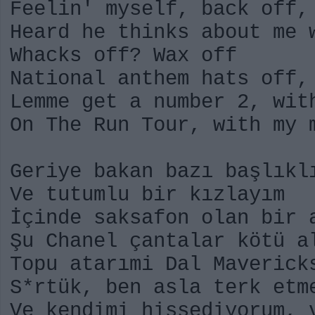
Feelin' myself, back off,
Heard he thinks about me 
Whacks off? Wax off
National anthem hats off,
Lemme get a number 2, wit
On The Run Tour, with my 
Geriye bakan bazı başlıkl
Ve tutumlu bir kızlayım
İçinde saksafon olan bir 
Şu Chanel çantalar kötü a
Topu atarımi Dal Maverick
S*rtük, ben asla terk etm
Ve kendimi hissediyorum, 