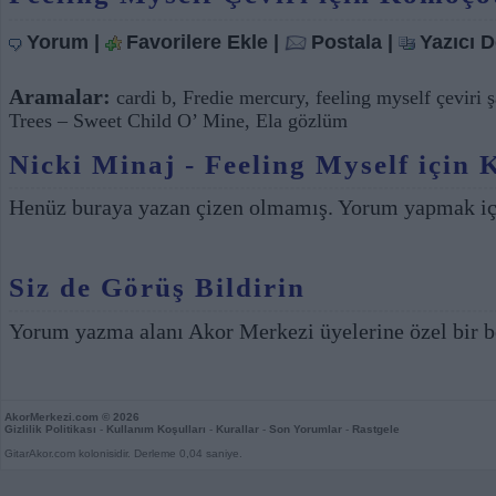
Yorum
|
Favorilere Ekle
|
Postala
|
Yazıcı 
Aramalar:
cardi b
,
Fredie mercury
,
feeling myself çeviri ş
Trees – Sweet Child O’ Mine
,
Ela gözlüm
Nicki Minaj - Feeling Myself için 
Henüz buraya yazan çizen olmamış. Yorum yapmak i
Siz de Görüş Bildirin
Yorum yazma alanı Akor Merkezi üyelerine özel bir b
AkorMerkezi.com
© 2026
Gizlilik Politikası
-
Kullanım Koşulları
-
Kurallar
-
Son Yorumlar
-
Rastgele
GitarAkor.com kolonisidir. Derleme 0,04 saniye.