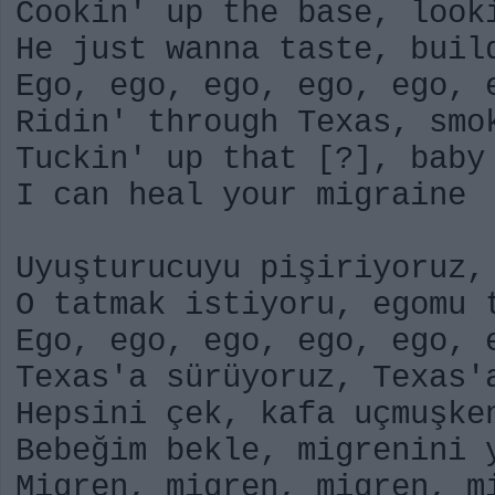
Cookin' up the base, look
He just wanna taste, buil
Ego, ego, ego, ego, ego, 
Ridin' through Texas, smo
Tuckin' up that [?], baby
I can heal your migraine
Uyuşturucuyu pişiriyoruz,
O tatmak istiyoru, egomu 
Ego, ego, ego, ego, ego, 
Texas'a sürüyoruz, Texas'
Hepsini çek, kafa uçmuşke
Bebeğim bekle, migrenini 
Migren, migren, migren, m