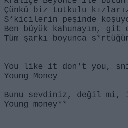
Kraliçe Beyoncé ile bütün
Çünkü biz tutkulu kızları
S*kicilerin peşinde koşuy
Ben büyük kahunayım, git 
Tüm şarkı boyunca s*rtüğü
You like it don't you, sn
Young Money
Bunu sevdiniz, değil mi, 
Young money**