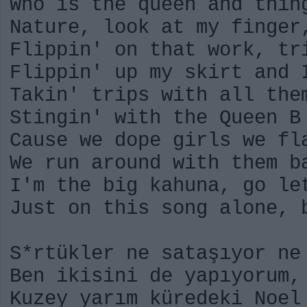
Who is the queen and thin
Nature, look at my finger
Flippin' on that work, tr
Flippin' up my skirt and 
Takin' trips with all the
Stingin' with the Queen B
Cause we dope girls we fl
We run around with them b
I'm the big kahuna, go le
Just on this song alone, 
S*rtükler ne sataşıyor ne
Ben ikisini de yapıyorum,
Kuzey yarım küredeki Noel