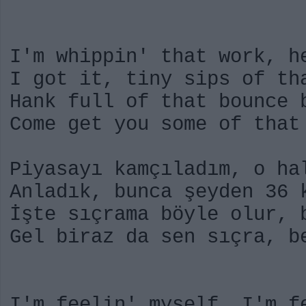
I'm whippin' that work, h
I got it, tiny sips of th
Hank full of that bounce 
Come get you some of that
Piyasayı kamçıladım, o ha
Anladık, bunca şeyden 36 
İşte sıçrama böyle olur, 
Gel biraz da sen sıçra, b
I'm feelin' myself, I'm f