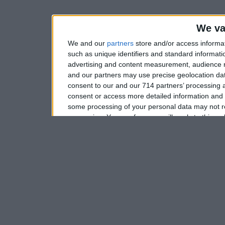
We va
We and our
partners
store and/or access informa
such as unique identifiers and standard informati
advertising and content measurement, audience 
and our partners may use precise geolocation dat
consent to our and our 714 partners’ processing a
consent or access more detailed information and
some processing of your personal data may not re
processing. Your preferences will apply to this w
consent at any time by returning to this site and 
Please note that this webs
services and may gather and
not limited to your visit or
grant or deny consent to Goo
your data for below specifi
consent section.