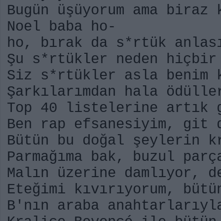
Bugün üşüyorum ama biraz 
Noel baba ho-
ho, bırak da s*rtük anlas
Şu s*rtükler neden hiçbir
Siz s*rtükler asla benim 
Şarkılarımdan hala ödülle
Top 40 listelerine artık 
Ben rap efsanesiyim, git 
Bütün bu doğal şeylerin k
Parmağıma bak, buzul parç
Malın üzerine damlıyor, d
Eteğimi kıvırıyorum, bütü
B'nın araba anahtarlarıyl