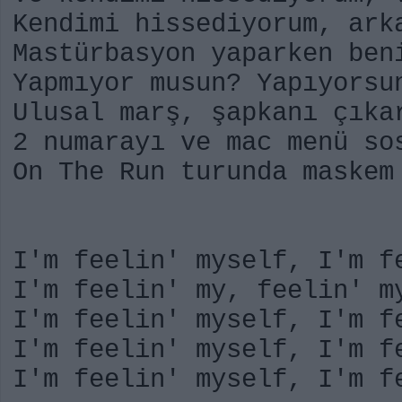
Kendimi hissediyorum, ark
Mastürbasyon yaparken ben
Yapmıyor musun? Yapıyorsu
Ulusal marş, şapkanı çıka
2 numarayı ve mac menü so
On The Run turunda maskem
I'm feelin' myself, I'm f
I'm feelin' my, feelin' m
I'm feelin' myself, I'm f
I'm feelin' myself, I'm f
I'm feelin' myself, I'm f