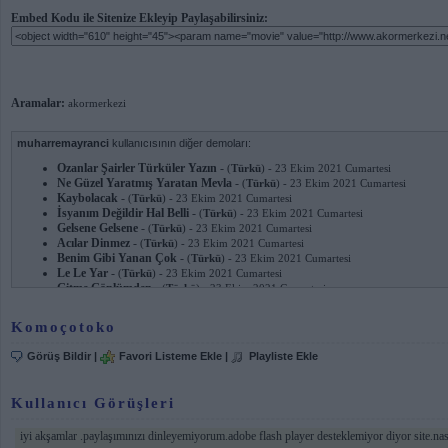
Embed Kodu ile Sitenize Ekleyip Paylaşabilirsiniz:
Aramalar:
akormerkezi
muharremayranci
kullanıcısının diğer demoları:
Ozanlar Şairler Türküler Yazın
-
(
Türkü
) - 23 Ekim 2021 Cumartesi
Ne Güzel Yaratmış Yaratan Mevla
-
(
Türkü
) - 23 Ekim 2021 Cumartesi
Kaybolacak
-
(
Türkü
) - 23 Ekim 2021 Cumartesi
İsyanım Değildir Hal Belli
-
(
Türkü
) - 23 Ekim 2021 Cumartesi
Gelsene Gelsene
-
(
Türkü
) - 23 Ekim 2021 Cumartesi
Acılar Dinmez
-
(
Türkü
) - 23 Ekim 2021 Cumartesi
Benim Gibi Yanan Çok
-
(
Türkü
) - 23 Ekim 2021 Cumartesi
Le Le Yar
-
(
Türkü
) - 23 Ekim 2021 Cumartesi
Gitme Gönlümden
-
(
Türkü
) - 23 Ekim 2021 Cumartesi
Ey Deli Gönlüm
-
(
Türkü
) - 23 Ekim 2021 Cumartesi
Terk Etme
-
(
Deyiş
) - 23 Ekim 2021 Cumartesi
Komoçotoko
Çalıştım Çabaladım
-
(
Deyiş
) - 23 Ekim 2021 Cumartesi
Çalıştım Çabaladım
-
(
Deyiş
) - 23 Ekim 2021 Cumartesi
Görüş Bildir
|
Favori Listeme Ekle
|
Playliste Ekle
Haberin Yokmu?yar
-
(
T.h.m
) - 15 Ocak 2011 Cumartesi
Senin Kolayın Ayrılık
-
(
T.h.m
) - 15 Ocak 2011 Cumartesi
Vallahi Billahi
-
(
T.h.m
) - 15 Ocak 2011 Cumartesi
Kullanıcı Görüşleri
Dörde Böldü Klap
-
(
T.h.m
) - 15 Ocak 2011 Cumartesi
Seyran Eylerim
-
(
T.h.m
) - 15 Ocak 2011 Cumartesi
iyi akşamlar .paylaşımınızı dinleyemiyorum.adobe flash player desteklemiyor diyor site.nası
Atamam Seni Yürekten
-
(
Arabesk
) - 15 Ocak 2011 Cumartesi