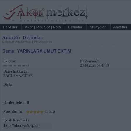
Haberler
Akor | Tab | Söz | Nota
Demolar
Stüdyolar
Anketler
Amatör Demolar
Demolar Anasayfası
|
Playlistlerim
Demo: YARINLARA UMUT EKTİM
Ekleyen:
Ne Zaman?:
muharremayranci
23.10.2021 07:47:59
Demo hakkında:
BAGLAMA/GİTAR
Dinle:
Dinlemeler: 8
Puanlama:
(1 kişi)
İçerik Kısa Linki: