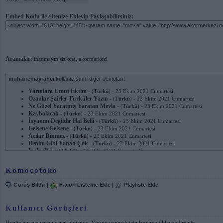
Embed Kodu ile Sitenize Ekleyip Paylaşabilirsiniz:
Aramalar:
inanmayın siz ona
,
akormerkezi
muharremayranci
kullanıcısının diğer demoları:
Yarınlara Umut Ektim
-
(
Türkü
) - 23 Ekim 2021 Cumartesi
Ozanlar Şairler Türküler Yazın
-
(
Türkü
) - 23 Ekim 2021 Cumartesi
Ne Güzel Yaratmış Yaratan Mevla
-
(
Türkü
) - 23 Ekim 2021 Cumartesi
Kaybolacak
-
(
Türkü
) - 23 Ekim 2021 Cumartesi
İsyanım Değildir Hal Belli
-
(
Türkü
) - 23 Ekim 2021 Cumartesi
Gelsene Gelsene
-
(
Türkü
) - 23 Ekim 2021 Cumartesi
Acılar Dinmez
-
(
Türkü
) - 23 Ekim 2021 Cumartesi
Benim Gibi Yanan Çok
-
(
Türkü
) - 23 Ekim 2021 Cumartesi
Le Le Yar
-
(
Türkü
) - 23 Ekim 2021 Cumartesi
Gitme Gönlümden
-
(
Türkü
) - 23 Ekim 2021 Cumartesi
Ey Deli Gönlüm
-
(
Türkü
) - 23 Ekim 2021 Cumartesi
Komoçotoko
Terk Etme
-
(
Deyiş
) - 23 Ekim 2021 Cumartesi
Çalıştım Çabaladım
-
(
Deyiş
) - 23 Ekim 2021 Cumartesi
Görüş Bildir
|
Favori Listeme Ekle
|
Playliste Ekle
Çalıştım Çabaladım
-
(
Deyiş
) - 23 Ekim 2021 Cumartesi
Haberin Yokmu?yar
-
(
T.h.m
) - 15 Ocak 2011 Cumartesi
Senin Kolayın Ayrılık
-
(
T.h.m
) - 15 Ocak 2011 Cumartesi
Kullanıcı Görüşleri
Vallahi Billahi
-
(
T.h.m
) - 15 Ocak 2011 Cumartesi
Dörde Böldü Klap
-
(
T.h.m
) - 15 Ocak 2011 Cumartesi