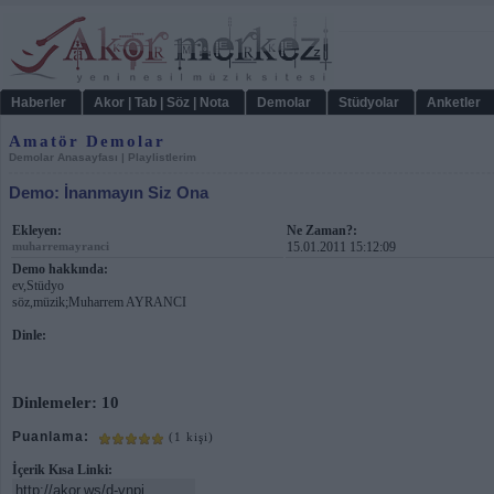
Haberler
Akor | Tab | Söz | Nota
Demolar
Stüdyolar
Anketler
Amatör Demolar
Demolar Anasayfası
|
Playlistlerim
Demo: İnanmayın Siz Ona
Ekleyen:
Ne Zaman?:
muharremayranci
15.01.2011 15:12:09
Demo hakkında:
ev,Stüdyo
söz,müzik;Muharrem AYRANCI
Dinle:
Dinlemeler: 10
Puanlama:
(1 kişi)
İçerik Kısa Linki: