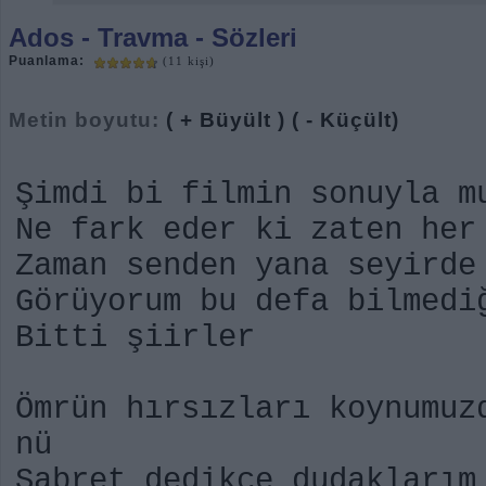
Ados
- Travma - Sözleri
Puanlama:
(11 kişi)
Metin boyutu:
( + Büyült )
( - Küçült)
Şimdi bi filmin sonuyla m
Ne fark eder ki zaten her
Zaman senden yana seyirde
Görüyorum bu defa bilmedi
Bitti şiirler
Ömrün hırsızları koynumuz
nü
Sabret dedikçe dudaklarım