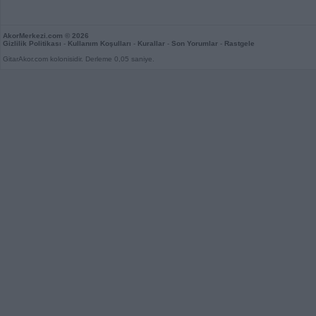
AkorMerkezi.com
© 2026
Gizlilik Politikası
-
Kullanım Koşulları
-
Kurallar
-
Son Yorumlar
-
Rastgele
GitarAkor.com kolonisidir. Derleme 0,05 saniye.