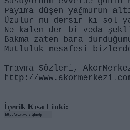
Susuyordum evvelde gönlü
Payıma düşen yağmurun alt
Üzülür mü dersin ki sol y
Ne kalem der bi veda şekl
Bakma zaten bana durduğum
Mutluluk mesafesi bizlerd
Travma Sözleri, AkorMerke
http://www.akormerkezi.co
İçerik Kısa Linki: