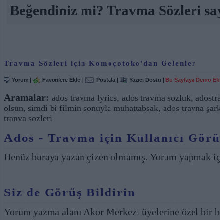
Beğendiniz mi? Travma Sözleri say
Travma Sözleri için Komoçotoko'dan Gelenler
Yorum
|
Favorilere Ekle
|
Postala
|
Yazıcı Dostu
|
Bu Sayfaya Demo Ek
Aramalar:
ados travma lyrics
,
ados travma sozluk
,
adostr
olsun
,
simdi bi filmin sonuyla muhattabsak
,
ados travna şar
tranva sozleri
Ados - Travma için Kullanıcı Görü
Henüz buraya yazan çizen olmamış. Yorum yapmak i
Siz de Görüş Bildirin
Yorum yazma alanı Akor Merkezi üyelerine özel bir b