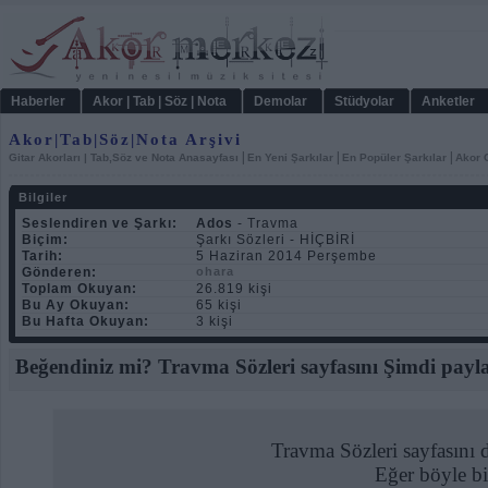
Haberler
Akor | Tab | Söz | Nota
Demolar
Stüdyolar
Anketler
Akor|Tab|Söz|Nota Arşivi
|
|
|
Gitar Akorları | Tab,Söz ve Nota Anasayfası
En Yeni Şarkılar
En Popüler Şarkılar
Akor C
Bilgiler
Seslendiren ve Şarkı:
Ados
- Travma
Biçim:
Şarkı Sözleri - HİÇBİRİ
Tarih:
5 Haziran 2014 Perşembe
Gönderen:
ohara
Toplam Okuyan:
26.819 kişi
Bu Ay Okuyan:
65 kişi
Bu Hafta Okuyan:
3 kişi
Beğendiniz mi? Travma Sözleri sayfasını Şimdi payla
Travma Sözleri sayfasını 
Eğer böyle bi