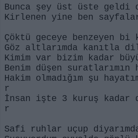
Bunca şey üst üste geldi 
Kirlenen yine ben sayfala
Çöktü geceye benzeyen bi 
Göz altlarımda kanıtla di
Kimim var bizim kadar büy
Benim düşen suratlarımın 
Hakim olmadığım şu hayatı
r
İnsan işte 3 kuruş kadar 
r
Safi ruhlar uçup diyarımd