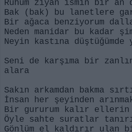
Ruhum ziyan ismin bir an 
Bak (bak) bu lanetlere ga
Bir ağaca benziyorum dal
Neden manidar bu kadar şi
Neyin kastına düştüğümde 
Seni de karşıma bir zanlı
alara
Sakın arkamdan bakma sırt
İnsan her şeyinden arınma
Bir gururum kalır ellerin
Öyle sahte suratlar tanır
Gönlüm el kaldırır ulan b