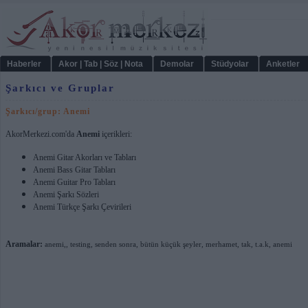
Haberler
Akor | Tab | Söz | Nota
Demolar
Stüdyolar
Anketler
Şarkıcı ve Gruplar
Şarkıcı/grup: Anemi
AkorMerkezi.com'da
Anemi
içerikleri:
Anemi Gitar Akorları ve Tabları
Anemi Bass Gitar Tabları
Anemi Guitar Pro Tabları
Anemi Şarkı Sözleri
Anemi Türkçe Şarkı Çevirileri
Aramalar:
anemi,
,
testing
,
senden sonra
,
bütün küçük şeyler
,
merhamet
,
tak
,
t.a.k
,
anemi