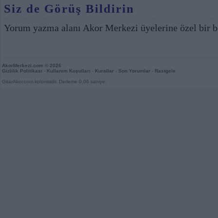
Siz de Görüş Bildirin
Yorum yazma alanı Akor Merkezi üyelerine özel bir b
AkorMerkezi.com
© 2026
Gizlilik Politikası
-
Kullanım Koşulları
-
Kurallar
-
Son Yorumlar
-
Rastgele
GitarAkor.com kolonisidir. Derleme 0,06 saniye.