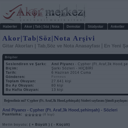
Haberler
Akor | Tab | Söz | Nota
Demolar
Stüdyolar
Anketler
Akor|Tab|Söz|Nota Arşivi
|
Gitar Akorları | Tab,Söz ve Nota Anasayfası
En Yeni Şa
Bilgiler
Seslendiren ve Şarkı:
Anıl Piyancı
- Cypher (Ft. Araf,3k Hood,ş
Biçim:
Şarkı Sözleri - HİÇBİRİ
Tarih:
6 Haziran 2014 Cuma
Gönderen:
Forneus
Toplam Okuyan:
27.641 kişi
Bu Ay Okuyan:
80 kişi
Bu Hafta Okuyan:
13 kişi
Beğendiniz mi? Cypher (Ft. Araf,3k Hood,şehinşah) Sözleri sayfasını Şimdi paylaşın:
Anıl Piyancı
- Cypher (Ft. Araf,3k Hood,şehinşah) - Sözleri
Puanlama:
(0 kişi)
Metin boyutu:
( + Büyült )
( - Küçült)