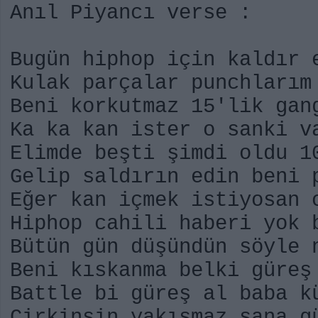
Anıl Piyancı verse :
Bugün hiphop için kaldır 
Kulak parçalar punchlarım
Beni korkutmaz 15'lik gan
Ka ka kan ister o sanki v
Elimde beşti şimdi oldu 1
Gelip saldırın edin beni 
Eğer kan içmek istiyosan 
Hiphop cahili haberi yok
Bütün gün düşündün söyle 
Beni kıskanma belki güreş
Battle bi güreş al baba k
Çirkinsin yakışmaz sana g