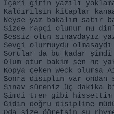
İçeri girin yazılı yoklam
Kaldırılsın kitaplar kana
Neyse yaz bakalım satır b
Sizde rapçi olunur mu din
Sessiz olun sınavdayız ya
Sevgi olurmuydu olmasaydı
Sorular da bu kadar şimdi
Olum otur bakim sen ne ya
Kopya çeken weck olursa A
Sonra disiplin var ondan 
Sınav süreniz üç dakika b
Şimdi tren gibi hissettim
Gidin doğru disipline müd
Oda size öğretsin şu rhym