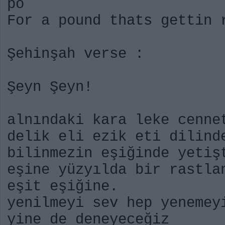
po
For a pound thats gettin 
Şehinşah verse :
Şeyn Şeyn!
alnındaki kara leke cenn
delik eli ezik eti dilind
bilinmezin eşiğinde yetiş
eşine yüzyılda bir rastl
eşit eşiğine.
yenilmeyi sev hep yenemey
yine de deneyeceğiz