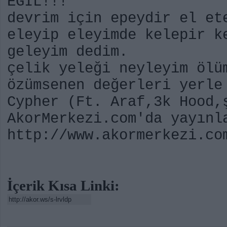
EĞİL!!!
devrim için epeydir el e
eleyip eleyimde kelepir 
geleyim dedim.
çelik yeleği neyleyim ölü
özümsenen değerleri yerle
Cypher (Ft. Araf,3k Hood,
AkorMerkezi.com'da yayınl
http://www.akormerkezi.co
İçerik Kısa Linki: