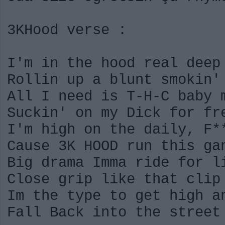
3KHood verse :
I'm in the hood real deep
Rollin up a blunt smokin'
All I need is T-H-C baby 
Suckin' on my Dick for fr
I'm high on the daily, F*
Cause 3K HOOD run this ga
Big drama Imma ride for l
Close grip like that clip
Im the type to get high a
Fall Back into the street