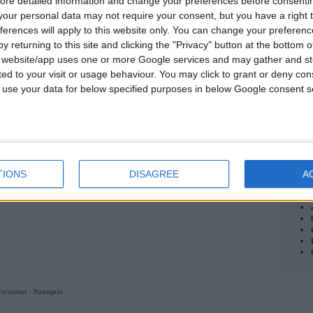
ore detailed information and change your preferences before consenti
our personal data may not require your consent, but you have a right t
ferences will apply to this website only. You can change your preferen
Rastgele anket getir
y returning to this site and clicking the "Privacy" button at the bottom
s website/app uses one or more Google services and may gather and st
ited to your visit or usage behaviour. You may click to grant or deny c
En Y
in
buraya
tıklayabilirsiniz.
 to use your data for below specified purposes in below Google consent s
lümdür. (
Giriş Yap
/
Üye Ol
/
Şifremi Hatırlat
)
TIONS
DISAGREE
A
Foru
Yorumlar
-
Rastgele