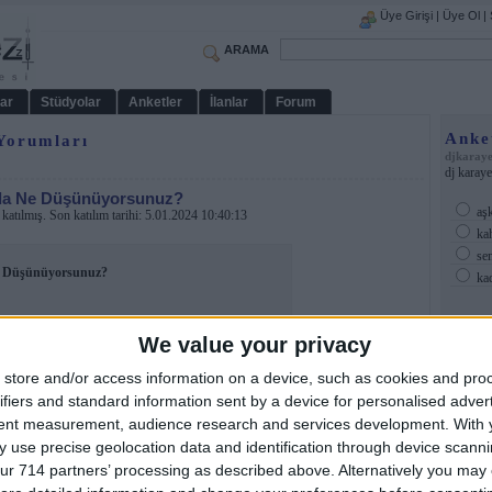
Üye Girişi
|
Üye Ol
|
ARAMA
ar
Stüdyolar
Anketler
İlanlar
Forum
Anke
 Yorumları
djkaraye
dj karaye
ında Ne Düşünüyorsunuz?
aş
katılmış. Son katılım tarihi: 5.01.2024 10:40:13
kah
sen
Ne Düşünüyorsunuz?
ka
We value your privacy
store and/or access information on a device, such as cookies and pro
ifiers and standard information sent by a device for personalised adver
Amat
tent measurement, audience research and services development.
With 
 use precise geolocation data and identification through device scanni
ur 714 partners’ processing as described above. Alternatively you may c