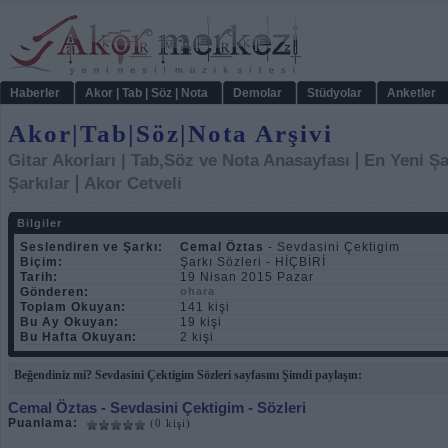
Haberler
Akor | Tab | Söz | Nota
Demolar
Stüdyolar
Anketler
Akor|Tab|Söz|Nota Arşivi
|
Gitar Akorları | Tab,Söz ve Nota Anasayfası
En Yeni Şa
|
Şarkılar
Akor Cetveli
Bilgiler
Seslendiren ve Şarkı:
Cemal Öztas
- Sevdasini Çektigim
Biçim:
Şarkı Sözleri - HİÇBİRİ
Tarih:
19 Nisan 2015 Pazar
Gönderen:
ohara
Toplam Okuyan:
141 kişi
Bu Ay Okuyan:
19 kişi
Bu Hafta Okuyan:
2 kişi
Beğendiniz mi? Sevdasini Çektigim Sözleri sayfasını Şimdi paylaşın:
Cemal Öztas
- Sevdasini Çektigim - Sözleri
Puanlama:
(0 kişi)