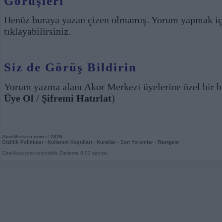
Görüşleri
Henüz buraya yazan çizen olmamış. Yorum yapmak i
tıklayabilirsiniz.
Siz de Görüş Bildirin
Yorum yazma alanı Akor Merkezi üyelerine özel bir b
Üye Ol
/
Şifremi Hatırlat
)
AkorMerkezi.com
© 2026
Gizlilik Politikası
-
Kullanım Koşulları
-
Kurallar
-
Son Yorumlar
-
Rastgele
GitarAkor.com kolonisidir. Derleme 0,03 saniye.