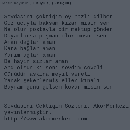
Metin boyutu:
( + Büyült )
( - Küçült)
Sevdasını çektiğim oy nazlı dilber
Göz ucuyla baksam kızar mısın sen
Ne olur postayla bir mektup gönder
Duyarlarsa pişman olur musun sen
Aman dağlar aman
Kara bağlar aman
Yârim ağlar aman
De hayın sızlar aman
And olsun ki seni sevdim seveli
Çürüdüm aşkına meyil vereli
Yanak şekerlenmiş eller kınalı
Bayram günü gelsem kovar mısın sen
Sevdasini Çektigim Sözleri, AkorMerkezi
yayınlanmıştır.
http://www.akormerkezi.com