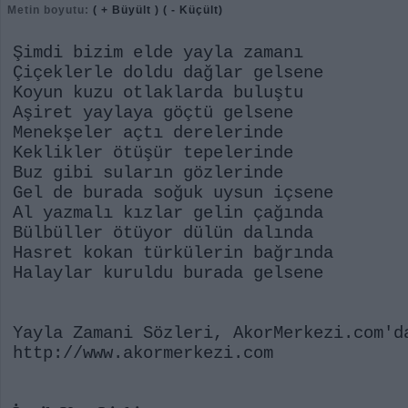
Metin boyutu:
( + Büyült )
( - Küçült)
Şimdi bizim elde yayla zamanı
Çiçeklerle doldu dağlar gelsene
Koyun kuzu otlaklarda buluştu
Aşiret yaylaya göçtü gelsene
Menekşeler açtı derelerinde
Keklikler ötüşür tepelerinde
Buz gibi suların gözlerinde
Gel de burada soğuk uysun içsene
Al yazmalı kızlar gelin çağında
Bülbüller ötüyor dülün dalında
Hasret kokan türkülerin bağrında
Halaylar kuruldu burada gelsene
Yayla Zamani Sözleri, AkorMerkezi.com'd
http://www.akormerkezi.com