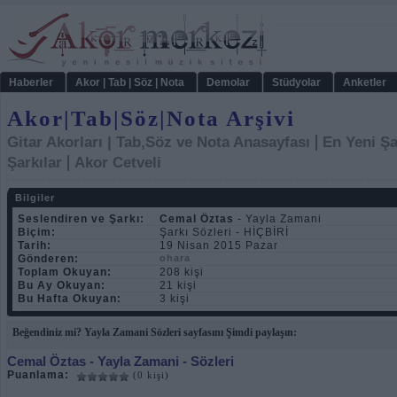
Haberler
Akor | Tab | Söz | Nota
Demolar
Stüdyolar
Anketler
Akor|Tab|Söz|Nota Arşivi
|
Gitar Akorları | Tab,Söz ve Nota Anasayfası
En Yeni Şa
|
Şarkılar
Akor Cetveli
Bilgiler
Seslendiren ve Şarkı:
Cemal Öztas
- Yayla Zamani
Biçim:
Şarkı Sözleri - HİÇBİRİ
Tarih:
19 Nisan 2015 Pazar
Gönderen:
ohara
Toplam Okuyan:
208 kişi
Bu Ay Okuyan:
21 kişi
Bu Hafta Okuyan:
3 kişi
Beğendiniz mi? Yayla Zamani Sözleri sayfasını Şimdi paylaşın:
Cemal Öztas
- Yayla Zamani - Sözleri
Puanlama:
(0 kişi)