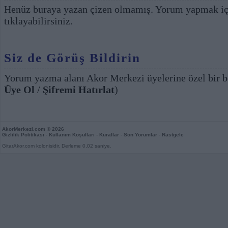
Henüz buraya yazan çizen olmamış. Yorum yapmak i
tıklayabilirsiniz.
Siz de Görüş Bildirin
Yorum yazma alanı Akor Merkezi üyelerine özel bir b
Üye Ol
/
Şifremi Hatırlat
)
AkorMerkezi.com
© 2026
Gizlilik Politikası
-
Kullanım Koşulları
-
Kurallar
-
Son Yorumlar
-
Rastgele
GitarAkor.com kolonisidir. Derleme 0,02 saniye.