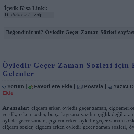
İçerik Kısa Linki:
Beğendiniz mi? Öyledir Geçer Zaman Sözleri sayfası
Öyledir Geçer Zaman Sözleri için
Gelenler
Yorum
|
Favorilere Ekle
|
Postala
|
Yazıcı 
Ekle
Aramalar:
cigdem erken oyledir geçer zaman
,
cigdemerke
verdik
,
erken sozler
,
bu şarkıyısana yazdım çığlık değil ata
oylede gecer zaman
,
çigdem erken öyledir geçer saman sozl
çiğdem sozler
,
cigdem erken oyledir gecer zaman sozleri
,
öy