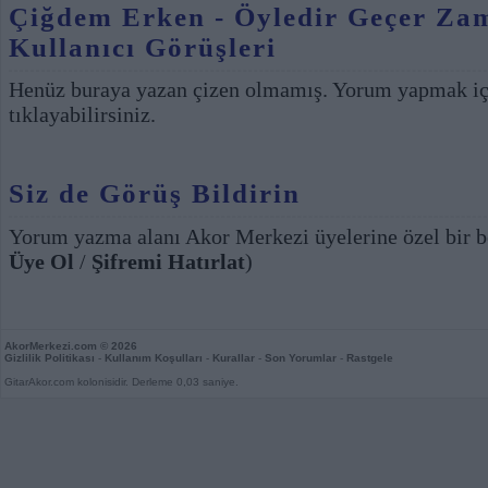
Çiğdem Erken - Öyledir Geçer Zam
Kullanıcı Görüşleri
Henüz buraya yazan çizen olmamış. Yorum yapmak i
tıklayabilirsiniz.
Siz de Görüş Bildirin
Yorum yazma alanı Akor Merkezi üyelerine özel bir b
Üye Ol
/
Şifremi Hatırlat
)
AkorMerkezi.com
© 2026
Gizlilik Politikası
-
Kullanım Koşulları
-
Kurallar
-
Son Yorumlar
-
Rastgele
GitarAkor.com kolonisidir. Derleme 0,03 saniye.