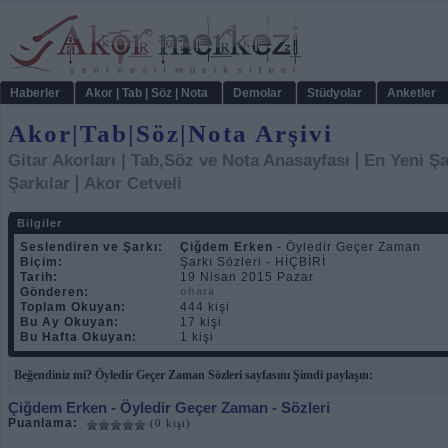
Haberler
Akor | Tab | Söz | Nota
Demolar
Stüdyolar
Anketler
Akor|Tab|Söz|Nota Arşivi
|
Gitar Akorları | Tab,Söz ve Nota Anasayfası
En Yeni Şa
|
Şarkılar
Akor Cetveli
Bilgiler
Seslendiren ve Şarkı:
Çiğdem Erken
- Öyledir Geçer Zaman
Biçim:
Şarkı Sözleri - HİÇBİRİ
Tarih:
19 Nisan 2015 Pazar
Gönderen:
ohara
Toplam Okuyan:
444 kişi
Bu Ay Okuyan:
17 kişi
Bu Hafta Okuyan:
1 kişi
Beğendiniz mi? Öyledir Geçer Zaman Sözleri sayfasını Şimdi paylaşın:
Çiğdem Erken
- Öyledir Geçer Zaman - Sözleri
Puanlama:
(0 kişi)