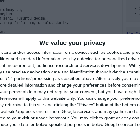
ben,
m olmuştun,
muştun.
m seni, kuruntu dedim.
ştırıp fırlattım, duruldu deniz.
im.
En Y
We value your privacy
,
maz.
store and/or access information on a device, such as cookies and pro
ine koyma.
ifiers and standard information sent by a device for personalised adver
tent measurement, audience research and services development.
With 
t sesi.
mı yok.
 use precise geolocation data and identification through device scanni
net sesi.
ur 714 partners’ processing as described above. Alternatively you may c
ı?
Foru
zamız.
ore detailed information and change your preferences before consenti
ldım,
our personal data may not require your consent, but you have a right t
zandım.
rakı.
ferences will apply to this website only. You can change your preferen
razlaşması.
y returning to this site and clicking the "Privacy" button at the bottom
amız.
iraz daha rakı..
s website/app uses one or more Google services and may gather and st
ited to your visit or usage behaviour. You may click to grant or deny c
ran kadın.
ılar yarım,
 to use your data for below specified purposes in below Google consent s
dırım taşı.
larım var.
ygularımdan.