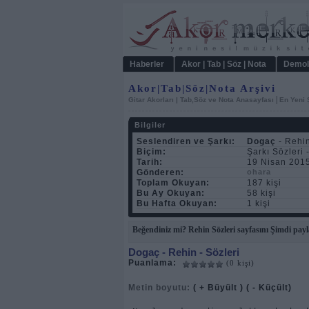
Haberler
Akor | Tab | Söz | Nota
Demol
Akor|Tab|Söz|Nota Arşivi
|
Gitar Akorları | Tab,Söz ve Nota Anasayfası
En Yeni 
Bilgiler
Seslendiren ve Şarkı:
Dogaç
- Rehi
Biçim:
Şarkı Sözleri 
Tarih:
19 Nisan 201
Gönderen:
ohara
Toplam Okuyan:
187 kişi
Bu Ay Okuyan:
58 kişi
Bu Hafta Okuyan:
1 kişi
Beğendiniz mi? Rehin Sözleri sayfasını Şimdi payl
Dogaç
- Rehin - Sözleri
Puanlama:
(0 kişi)
Metin boyutu:
( + Büyült )
( - Küçült)