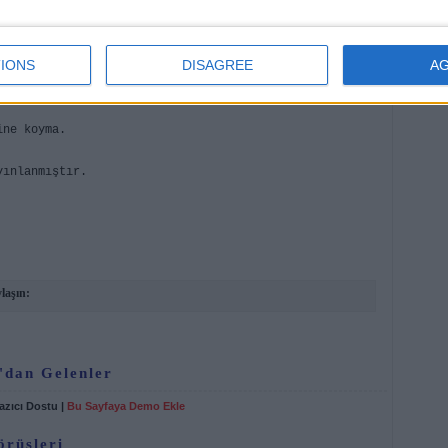
larımda.
ğurladım bak.
im.
IONS
DISAGREE
A
,
maz.
ine koyma.
yınlanmıştır.
laşın:
'dan Gelenler
azıcı Dostu
|
Bu Sayfaya Demo Ekle
örüşleri