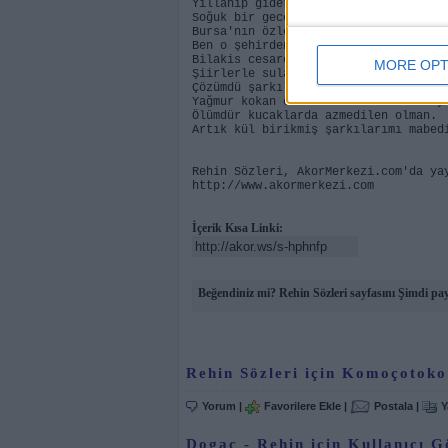
Yıllanıp gider ihanet karanlık kuytu
Soğuk bir geceye inat son kez öpüp u
Bursa'nın özlemiydi göz bebeklerin,
Ben o şehirden kaçtım ve özlemek ded
Bilakis cesaretti, dönmemek geri.
MORE OPT
Şiirlerle sulandırıp beslemek seni.
Çözümdü şarkılarımı hasretine koymak
Yağmur kokan elvedalar hasretine doy
Ölümdür kucaklarda azmedilen olman.
Artık kül birikmiş şarkılarımı mabed
Rehin Sözleri, AkorMerkezi.com'da ya
http://www.akormerkezi.com
İçerik Kısa Linki:
Beğendiniz mi? Rehin Sözleri sayfasını Şimdi pay
Rehin Sözleri için Komoçotoko
Yorum
|
Favorilere Ekle
|
Postala
|
Y
Dogaç - Rehin için Kullanıcı G