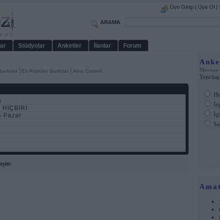
Üye Girişi
|
Üye Ol
|
ARAMA
ar
Stüdyolar
Anketler
İlanlar
Forum
Anke
Mevooo
|
|
Şarkılar
En Popüler Şarkılar
Akor Cetveli
Yeni baş
Her
n
İs
- HİÇBİRİ
İçi
5 Pazar
Sa
aşın:
Amat