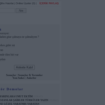
Şifre Hatırlat
|
Online Üyeler (0)
|
İÇERİK PAYLAŞ
t
soruyor:
ladım gitar çalmaya ne çalmalıyım ?
kes gider mi
yan
mde ölen biri var
ydım
Sonuçlar
|
Sonuçlar & Yorumlar
Yeni Anket
|
Anketler
ör Demolar
YARINLARA UMUT EKTİM
(TÜRKÜ)
OZANLAR ŞAİRLER TÜRKÜLER YAZIN
(TÜRKÜ)
NE GÜZEL YARATMIŞ YARATAN