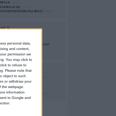
MEVLA
(TÜRKÜ)
KAYBOLACAK
(TÜRKÜ)
İSYANIM DEĞİLDİR HAL BELLİ
(TÜRKÜ)
eni 5
Nicki Minaj Feeling Myself Çeviri
Haluk Levent Bazı Günler Şarkısı
cess personal data,
Alias More Than Words Can Say Çeviri
tising and content,
Eden Xo Çeviri
Arctic Monkeys Fireside Çeviri
your permission we
ng. You may click to
lick to refuse to
m Başlıkları
ng.
Please note that
o object to such
eklediğim içerikleri düzenleye..
(0 cevap)
ces or withdraw your
bu siteye ne oldu?
(4 cevap)
Gitarım akort tutmuyor
(21 cevap)
 of the webpage.
Repertuar
(3 cevap)
ore information
GP tablarının hiçbirisi inmiyor
(0 cevap)
onsent to Google and
ection.