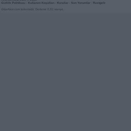
Gizlilik Politikası
-
Kullanım Koşulları
-
Kurallar
-
Son Yorumlar
-
Rastgele
GitarAkor.com kolonisidir. Derleme 0,02 saniye.