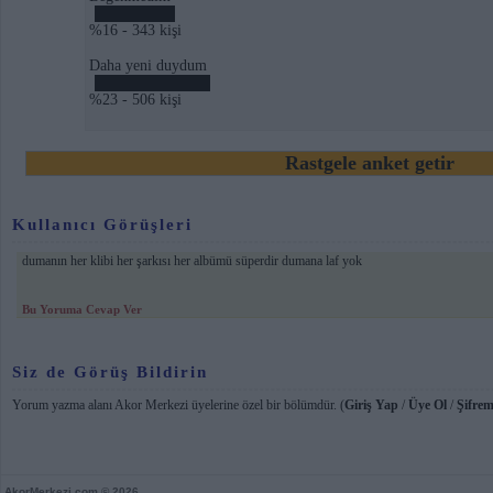
%16 - 343 kişi
Daha yeni duydum
%23 - 506 kişi
Rastgele anket getir
Kullanıcı Görüşleri
dumanın her klibi her şarkısı her albümü süperdir dumana laf yok
Bu Yoruma Cevap Ver
Siz de Görüş Bildirin
Yorum yazma alanı Akor Merkezi üyelerine özel bir bölümdür. (
Giriş Yap
/
Üye Ol
/
Şifrem
AkorMerkezi.com
© 2026