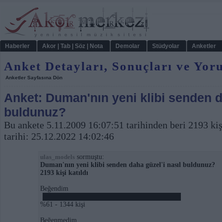
Haberler
Akor | Tab | Söz | Nota
Demolar
Stüdyolar
Anketler
Anket Detayları, Sonuçları ve Yor
Anketler Sayfasına Dön
Anket: Duman'nın yeni klibi senden d
buldunuz?
Bu ankete 5.11.2009 16:07:51 tarihinden beri 2193 kiş
tarihi: 25.12.2022 14:02:46
sormuştu:
ulas_models
Duman'nın yeni klibi senden daha güzel'i nasıl buldunuz?
2193 kişi katıldı
Beğendim
%61 - 1344 kişi
Beğenmedim