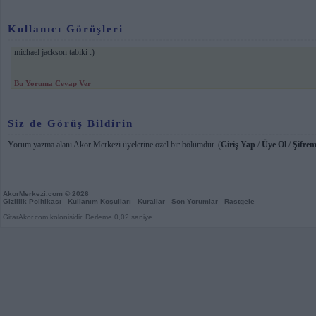
Kullanıcı Görüşleri
michael jackson tabiki :)
Bu Yoruma Cevap Ver
Siz de Görüş Bildirin
Yorum yazma alanı Akor Merkezi üyelerine özel bir bölümdür. (
Giriş Yap
/
Üye Ol
/
Şifrem
AkorMerkezi.com
© 2026
Gizlilik Politikası
-
Kullanım Koşulları
-
Kurallar
-
Son Yorumlar
-
Rastgele
GitarAkor.com kolonisidir. Derleme 0,02 saniye.