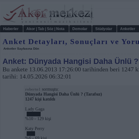
Haberler
Akor | Tab | Söz | Nota
Demolar
Stüdyolar
Anketler
Anket Detayları, Sonuçları ve Yor
Anketler Sayfasına Dön
Anket: Dünyada Hangisi Daha Ünlü ? 
Bu ankete 13.06.2013 17:26:00 tarihinden beri 1247 ki
tarihi: 14.05.2026 06:32:01
sormuştu:
roberto1
Dünyada Hangisi Daha Ünlü ? (Tarafsız)
1247 kişi katıldı
Lady Gaga
%10 - 129 kişi
Katy Perry
%6 - 69 kişi