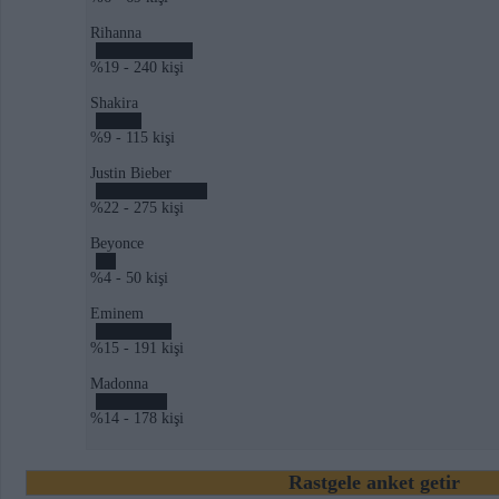
Rihanna
%19 - 240 kişi
Shakira
%9 - 115 kişi
Justin Bieber
%22 - 275 kişi
Beyonce
%4 - 50 kişi
Eminem
%15 - 191 kişi
Madonna
%14 - 178 kişi
Rastgele anket getir