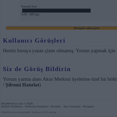
Yetenek İster
%58 - 469 kişi
Rastgele anket getir
Kullanıcı Görüşleri
Henüz buraya yazan çizen olmamış. Yorum yapmak için
Siz de Görüş Bildirin
Yorum yazma alanı Akor Merkezi üyelerine özel bir bölü
/
Şifremi Hatırlat
)
AkorMerkezi.com
© 2026
Gizlilik Politikası
-
Kullanım Koşulları
-
Kurallar
-
Son Yorumlar
-
Rastgele
GitarAkor.com kolonisidir. Derleme 0,02 saniye.