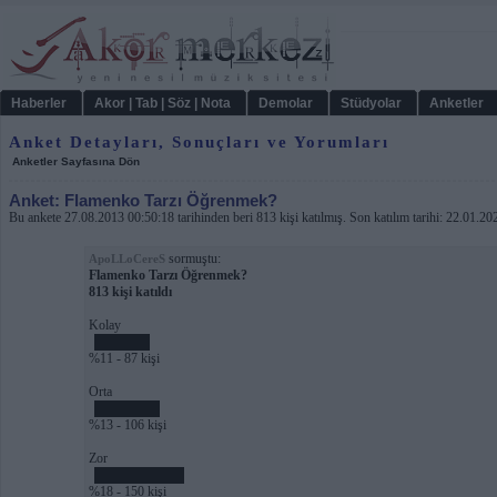
Haberler
Akor | Tab | Söz | Nota
Demolar
Stüdyolar
Anketler
Anket Detayları, Sonuçları ve Yorumları
Anketler Sayfasına Dön
Anket: Flamenko Tarzı Öğrenmek?
Bu ankete 27.08.2013 00:50:18 tarihinden beri 813 kişi katılmış. Son katılım tarihi: 22.01.2
sormuştu:
ApoLLoCereS
Flamenko Tarzı Öğrenmek?
813 kişi katıldı
Kolay
%11 - 87 kişi
Orta
%13 - 106 kişi
Zor
%18 - 150 kişi