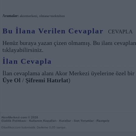
Aramalar:
akormerkezi
,
olmasa+mektubun
Bu İlana Verilen Cevaplar
CEVAPLA
Henüz buraya yazan çizen olmamış. Bu ilanı cevapla
tıklayabilirsiniz.
İlan Cevapla
İlan cevaplama alanı Akor Merkezi üyelerine özel bir
Üye Ol
/
Şifremi Hatırlat
)
AkorMerkezi.com
© 2026
Gizlilik Politikası
-
Kullanım Koşulları
-
Kurallar
-
Son Yorumlar
-
Rastgele
GitarAkor.com kolonisidir. Derleme 0,05 saniye.