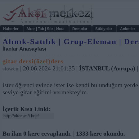
Haberler
Akor | Tab | Söz | Nota
Demolar
Stüdyolar
Anketler
Alınık-Satılık | Grup-Eleman | Der
İlanlar Anasayfası
gitar dersi(özel)ders
| 20.06.2024 21:01:35 |
İSTANBUL (Avrupa)
slowcu
ister öğrenci evinde ister ise kendi bulunduğum yerde
seviye gitar eğitimi vermekteyim.
İçerik Kısa Linki:
Bu ilan 0 kere cevaplandı. | 1333 kere okundu.