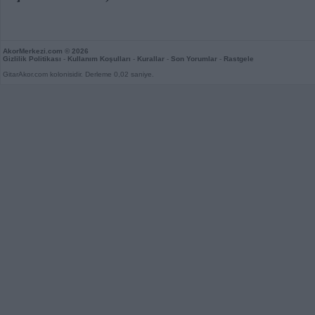
AkorMerkezi.com
© 2026
Gizlilik Politikası
-
Kullanım Koşulları
-
Kurallar
-
Son Yorumlar
-
Rastgele
GitarAkor.com kolonisidir. Derleme 0,02 saniye.