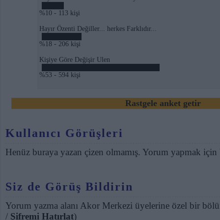
%10 - 113 kişi
Hayır Özenti Değiller... herkes Farklıdır...
%18 - 206 kişi
Kişiye Göre Değişir Ulen
%53 - 594 kişi
Rastgele anket getir
Kullanıcı Görüşleri
Henüz buraya yazan çizen olmamış. Yorum yapmak için
Siz de Görüş Bildirin
Yorum yazma alanı Akor Merkezi üyelerine özel bir bölü
/
Şifremi Hatırlat
)