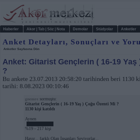
Haberler
Akor | Tab | Söz | Nota
Demolar
Stüdyolar
Anketler
Anket Detayları, Sonuçları ve Yor
Anketler Sayfasına Dön
Anket: Gitarist Gençlerin ( 16-19 Yaş
?
Bu ankete 23.07.2013 20:58:20 tarihinden beri 1130 ki
tarihi: 8.08.2023 00:10:46
sormuştu:
gnemre
Gitarist Gençlerin ( 16-19 Yaş ) Çoğu Özenti Mi ?
1130 kişi katıldı
Aynen
%19 - 217 kişi
Hayır... farklı Olan İnsanları Seviyorlar...