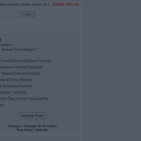
Şifre Hatırlat
|
Online Üyeler (0)
|
İÇERİK PAYLAŞ
t
soruyor:
 Teoman Düeti Hangisi ?
Güzel Hikayem(Şebnem Ferah'la)
paranın Ölümü(Pamela'yla)
 Yabancı(Şebnem Ferah'la)
atya(Özlem Tekin'le)
 Kırıntıları(Sarah'la)
(İrem Candar'la)
den Önce,Senden Sonra(İzel'le)
ğer
Sonuçlar
|
Sonuçlar & Yorumlar
Yeni Anket
|
Anketler