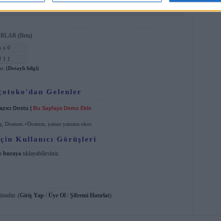
mdi paylaşın:
RLAR (Beta)
x x 0
2 1 1
ır.
(Detaylı bilgi)
çotoko'dan Gelenler
azıcı Dostu
|
Bu Sayfaya Demo Ekle
g
,
Dostum.+Dostum
,
yatsın yanıma okor
çin Kullanıcı Görüşleri
in
buraya
tıklayabilirsiniz.
lümdür. (
Giriş Yap
/
Üye Ol
/
Şifremi Hatırlat
)