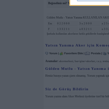
Beğendiniz mi? Yatsın Yanıma Akor sayfasını Şi
Gülden Mutlu - Yatsın Yanıma KULLANILAN AKO
Em
0 2 2 0 0 0
3 x 2 0 0 0
x 2 5 
F
1 3 3 2 1 1
x 0 3 2 1 1
x 3 3 
Şarkıda kullanılan akorların farklı şekillerde basılışlarıd
Yatsın Yanıma Akor için Komo
Yorum
|
Favorilere Ekle
|
Postala
|
Y
Aramalar:
akormerkezi
,
bas+gitar+akorları
,
r.a.y
,
testin
Gülden Mutlu - Yatsın Yanıma i
Henüz buraya yazan çizen olmamış. Yorum yapmak iç
Siz de Görüş Bildirin
Yorum yazma alanı Akor Merkezi üyelerine özel bir bö