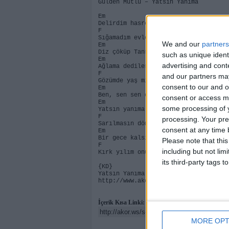
Gülden Mutlu – Yatsın Yanıma
Em
Delirdim hasretinden
F
Sığamadım evler değiştirdim
We and our
partners
Em F
Diz çöküp Tanrı’dan seni dilendim
such as unique ident
Em
advertising and con
Ağlama dediler de
F
and our partners may
Gözümde yaş mı kaldı güzelim
consent to our and o
Em F
Ben, sen sen diye tükendim
consent or access m
Em
some processing of y
Yatsın yanıma
F
processing. Your pre
Sarılmasın dönsün uyusun
consent at any time b
Em
Bir gece kalsın benimle
Please note that thi
F
including but not lim
Kırk yılım onun olsun
its third-party tags
{KD}
Yatsın Yanıma Akor, AkorMerkezi.com'
http://www.akormerkezi.com
İçerik Kısa Linki:
MORE OPT