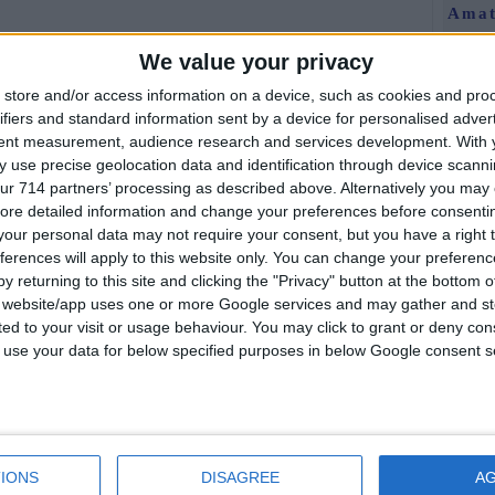
Amat
We value your privacy
store and/or access information on a device, such as cookies and pro
ifiers and standard information sent by a device for personalised adver
tent measurement, audience research and services development.
With 
 use precise geolocation data and identification through device scanni
ur 714 partners’ processing as described above. Alternatively you may c
En Y
ore detailed information and change your preferences before consenti
our personal data may not require your consent, but you have a right t
ferences will apply to this website only. You can change your preferen
y returning to this site and clicking the "Privacy" button at the bottom
s website/app uses one or more Google services and may gather and st
ited to your visit or usage behaviour. You may click to grant or deny c
 to use your data for below specified purposes in below Google consent s
da yayınlanmıştır.
Foru
IONS
DISAGREE
A