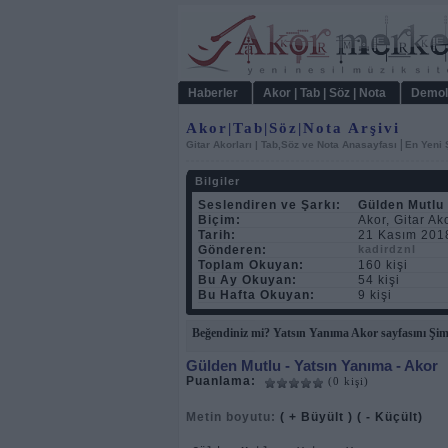
Haberler
Akor | Tab | Söz | Nota
Demol
Akor|Tab|Söz|Nota Arşivi
|
Gitar Akorları | Tab,Söz ve Nota Anasayfası
En Yeni 
Bilgiler
Seslendiren ve Şarkı:
Gülden Mutlu
Biçim:
Akor, Gitar Ak
Tarih:
21 Kasım 201
Gönderen:
kadirdznl
Toplam Okuyan:
160 kişi
Bu Ay Okuyan:
54 kişi
Bu Hafta Okuyan:
9 kişi
Beğendiniz mi? Yatsın Yanıma Akor sayfasını Şim
Gülden Mutlu
- Yatsın Yanıma - Akor
Puanlama:
(0 kişi)
Metin boyutu:
( + Büyült )
( - Küçült)