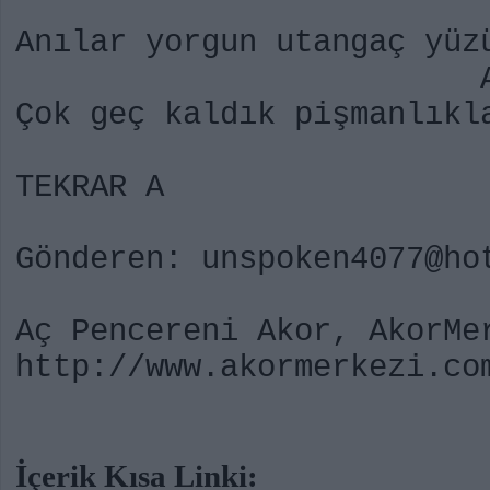
Anılar yorgun utangaç yüz
A
Çok geç kaldık pişmanlıkl
TEKRAR A
Gönderen: unspoken4077@ho
Aç Pencereni Akor, AkorMe
http://www.akormerkezi.co
İçerik Kısa Linki: