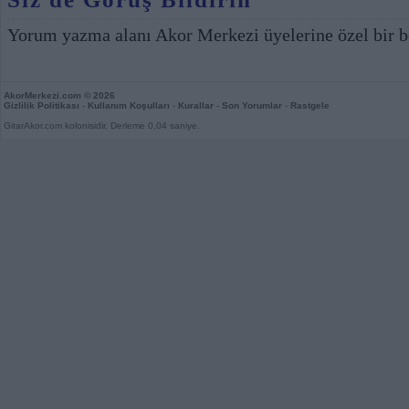
Yorum yazma alanı Akor Merkezi üyelerine özel bir b
AkorMerkezi.com
© 2026
Gizlilik Politikası
-
Kullanım Koşulları
-
Kurallar
-
Son Yorumlar
-
Rastgele
GitarAkor.com kolonisidir. Derleme 0,04 saniye.