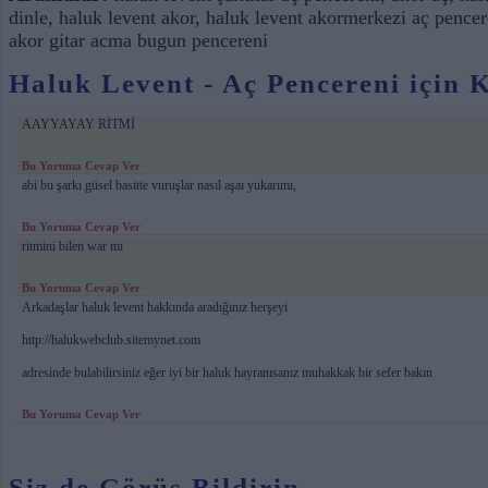
dinle
,
haluk levent akor
,
haluk levent akormerkezi aç pence
akor gitar acma bugun pencereni
Haluk Levent - Aç Pencereni için K
AAYYAYAY RİTMİ
Bu Yoruma Cevap Ver
abi bu şarkı güsel basitte vuruşlar nasıl aşaı yukarımı,
Bu Yoruma Cevap Ver
ritmini bilen war mı
Bu Yoruma Cevap Ver
Arkadaşlar haluk levent hakkında aradığınız herşeyi
http://halukwebclub.sitemynet.com
adresinde bulabilirsiniz eğer iyi bir haluk hayranısanız muhakkak bir sefer bakın
Bu Yoruma Cevap Ver
Siz de Görüş Bildirin