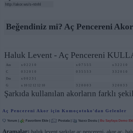
Beğendiniz mi? Aç Pencereni Akor 
Haluk Levent - Aç Pencereni KU
Am
x 0 2 2 1 0
x 0 7 5 5 5
x 3 2 2 1 0
C
0 3 2 0 1 0
0 3 5 5 5 3
3 3 2 0 1 0
Dm
x 0 0 2 3 1
G
x 10 12 12 12 10
3 2 0 0 0 3
3 2 0 0 3 3
Şarkıda kullanılan akorların farklı şekil
Aç Pencereni Akor için Komoçotoko'dan Gelenler
Yorum
|
Favorilere Ekle
|
Postala
|
Yazıcı Dostu
|
Bu Sayfaya Demo Ek
Aramalar:
haluk levent şarkılar aç pencereni
,
akor aç
,
hal