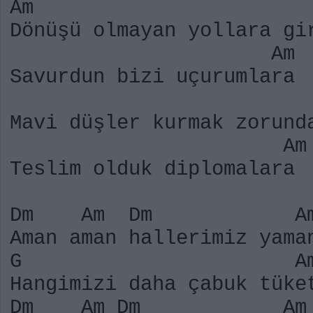
Am 
Dönüşü olmayan yollara gi
A
Savurdun bizi uç
Mavi düşler kurmak zo
A
Teslim olduk dip
Dm Am Dm A
Aman aman hallerimiz y
G A
Hangimizi daha çabu
Dm Am D