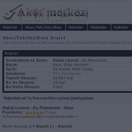
Haberler
Akor | Tab | Söz | Nota
Demolar
Stüdyolar
Anketler
Akor|Tab|Söz|Nota Arşivi
|
|
|
Gitar Akorları | Tab,Söz ve Nota Anasayfası
En Yeni Şarkılar
En Popüler Şarkılar
Akor C
Bilgiler
Seslendiren ve Şarkı:
Haluk Levent
- Aç Pencereni
Biçim:
Akor, Gitar Akorları -
Tarih:
19 Kasım 2004 Cuma
Gönderen:
The_Pentagram
Toplam Okuyan:
20.607 kişi
Bu Ay Okuyan:
19 kişi
Bu Hafta Okuyan:
3 kişi
Beğendiniz mi? Aç Pencereni Akor sayfasını Şimdi paylaşın:
Haluk Levent
- Aç Pencereni - Akor
Puanlama:
(7 kişi)
Aç Pencereni şarkısının diğer versiyonlarına bakın >>
Metin boyutu:
( + Büyült )
( - Küçült)