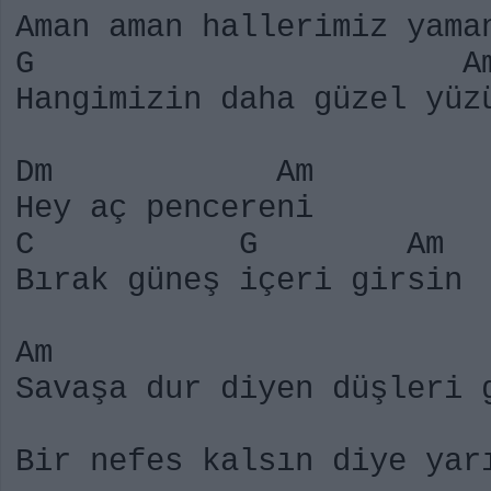
Aman aman hall
G A
Hangimizin daha güzel
Dm Am
Hey aç pencereni
C G Am
Bırak güneş içeri girsin
Am 
Savaşa dur diyen düşleri 
A
Bir nefes kalsın diye ya