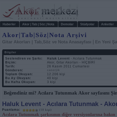
Haberler
Akor | Tab | Söz | Nota
Demolar
Stüdyolar
Anketler
Akor|Tab|Söz|Nota Arşivi
|
Gitar Akorları | Tab,Söz ve Nota Anasayfası
En Yeni Şa
Bilgiler
Seslendiren ve Şarkı:
Haluk Levent
- Acılara Tutunmak
Biçim:
Akor, Gitar Akorları - HİÇBİRİ
Tarih:
26 Kasım 2011 Cumartesi
Gönderen:
canerjik
Toplam Okuyan:
12.206 kişi
Bu Ay Okuyan:
40 kişi
Bu Hafta Okuyan:
3 kişi
Beğendiniz mi? Acılara Tutunmak Akor sayfasını Şim
Haluk Levent
- Acılara Tutunmak - Ako
Puanlama:
(10 kişi)
Acılara Tutunmak şarkısının diğer versiyonlarına bakın