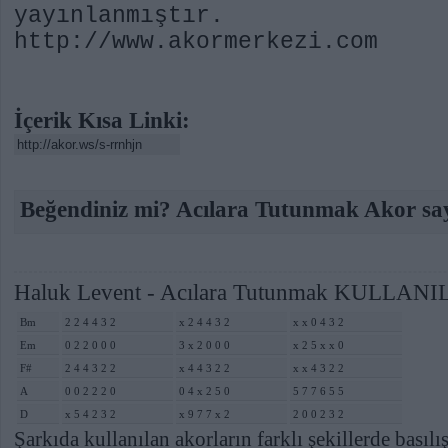
yayınlanmıştır.
http://www.akormerkezi.com
İçerik Kısa Linki:
Beğendiniz mi? Acılara Tutunmak Akor say
Haluk Levent - Acılara Tutunmak KULLA
Bm
2 2 4 4 3 2
x 2 4 4 3 2
x x 0 4 3 2
Em
0 2 2 0 0 0
3 x 2 0 0 0
x 2 5 x x 0
F#
2 4 4 3 2 2
x 4 4 3 2 2
x x 4 3 2 2
A
0 0 2 2 2 0
0 4 x 2 5 0
5 7 7 6 5 5
D
x 5 4 2 3 2
x 9 7 7 x 2
2 0 0 2 3 2
Şarkıda kullanılan akorların farklı şekillerde basılış