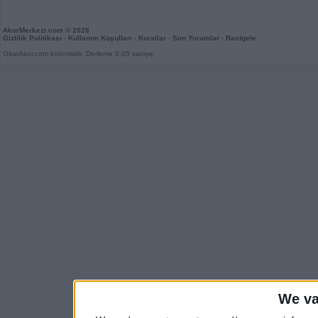
AkorMerkezi.com
© 2026
Gizlilik Politikası
-
Kullanım Koşulları
-
Kurallar
-
Son Yorumlar
-
Rastgele
GitarAkor.com kolonisidir. Derleme 0,05 saniye.
We va