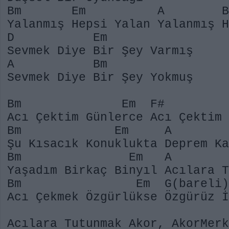
Bm Em A B
Yalanmış Hepsi Yalan Yalanmış 
D Em
Sevmek Diye Bir Şey Varmış
A Bm
Sevmek Diye Bir Şey Yokmuş
Bm Em F# B
Acı Çektim Günlerce Acı Çektim
Bm Em A B
Şu Kısacık Konuklukta Deprem K
Bm Em A 
Yaşadım Birkaç Binyıl Acılara 
Bm Em G(bareli
Acı Çekmek Özgürlükse Özgürüz İ
Acılara Tutunmak Akor, AkorMerk