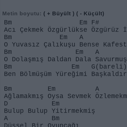
Metin boyutu:
( + Büyült )
( - Küçült)
Bm Em F# 
Acı Çekmek Özgürlükse Özgürüz 
Bm Em A 
O Yuvasız Çalıkuşu Bense Kafes
Bm Em A B
O Dolaşmış Daldan Dala Savurmu
Bm Em G(bareli)
Ben Bölmüşüm Yüreğimi Başkaldı
Bm Em A 
Ağlamakmış Oysa Sevmek Özlemek
D Em
Bulup Bulup Yitirmekmiş
A Bm
Düşsel Bir Oyuncağı