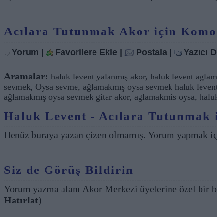
Acılara Tutunmak Akor için Komo
Yorum
|
Favorilere Ekle
|
Postala
|
Yazıcı 
Aramalar:
haluk levent yalanmış akor
,
haluk levent aglam
sevmek
,
Oysa sevme
,
ağlamakmış oysa sevmek haluk leven
ağlamakmış oysa sevmek gitar akor
,
aglamakmis oysa
,
halu
Haluk Levent - Acılara Tutunmak i
Henüz buraya yazan çizen olmamış. Yorum yapmak i
Siz de Görüş Bildirin
Yorum yazma alanı Akor Merkezi üyelerine özel bir b
Hatırlat
)