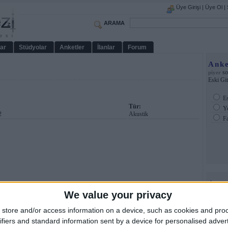
Üye Girişi
|
Üye Ol
|
ARAMA
ar
Stüdyolar
Anketler
İlanlar
Forum
Anke
so
piyer
Eski Gi
Es
Tür:
Ye
2
Akustik
Fa
Ama
We value your privacy
store and/or access information on a device, such as cookies and pro
ifiers and standard information sent by a device for personalised adver