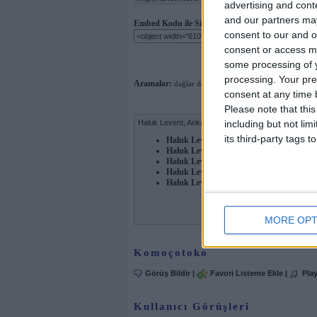
advertising and con
and our partners may
Embed Kodu ile Sitenize Ekleyip Paylaşabilirsiniz:
consent to our and o
consent or access m
some processing of y
processing. Your pre
Aramalar:
dağlar dağlar
consent at any time b
Please note that thi
Haluk Levent, Ankara için AkorMerkezi'nde şarkı arşi
including but not lim
its third-party tags
Haluk Levent - Ankara
(GP5)
Haluk Levent - Ankara
(SÖZ)
Haluk Levent - Ankara
(GP4)
Haluk Levent - Ankara
(TAB)
Haluk Levent - Ankara
(AKOR)
MORE OPT
Komoçotoko
Görüş Bildir
|
Favori Listeme Ekle
|
Play
Kullanıcı Görüşleri