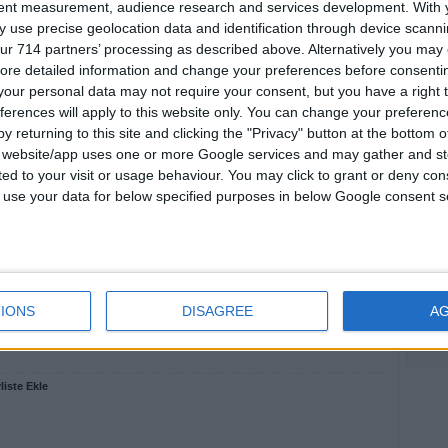
tent measurement, audience research and services development.
With 
 use precise geolocation data and identification through device scanni
ur 714 partners’ processing as described above. Alternatively you may c
ore detailed information and change your preferences before consenti
En Y
our personal data may not require your consent, but you have a right t
ferences will apply to this website only. You can change your preferen
y returning to this site and clicking the "Privacy" button at the bottom
s website/app uses one or more Google services and may gather and st
vi:
ited to your visit or usage behaviour. You may click to grant or deny c
 to use your data for below specified purposes in below Google consent s
Foru
IONS
DISAGREE
A
liste Ekle