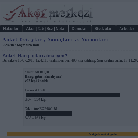
Haberler
Akor | Tab | Söz | Nota
Demolar
Stüdyolar
Anketler
Anket Detayları, Sonuçları ve Yorumları
Anketler Sayfasına Dön
Anket: Hangi gitarı almalıyım?
Bu ankete 15.07.2013 12:42:18 tarihinden beri 493 kişi katılmış. Son katılım tarihi: 17.11.2
sormuştu:
Violet,
Hangi gitarı almalıyım?
493 kişi katıldı
İbanez AEG10
%67 - 330 kişi
Takamine EG260C-BL
%33 - 163 kişi
Rastgele anket getir