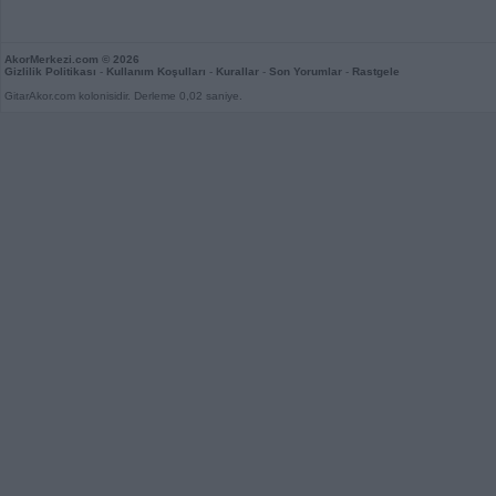
AkorMerkezi.com
© 2026
Gizlilik Politikası
-
Kullanım Koşulları
-
Kurallar
-
Son Yorumlar
-
Rastgele
GitarAkor.com kolonisidir. Derleme 0,02 saniye.