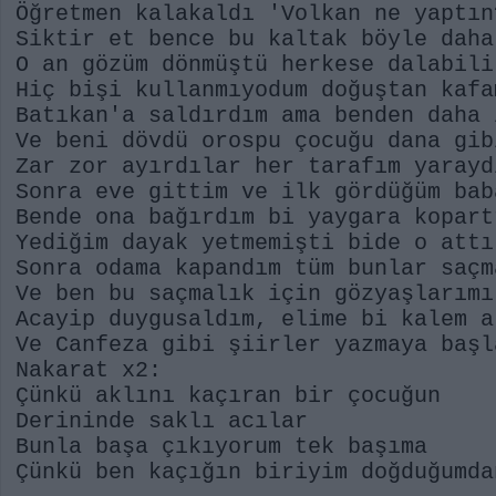
Öğretmen kalakaldı 'Volkan ne yaptın
Siktir et bence bu kaltak böyle daha
O an gözüm dönmüştü herkese dalabili
Hiç bişi kullanmıyodum doğuştan kafa
Batıkan'a saldırdım ama benden daha 
Ve beni dövdü orospu çocuğu dana gib
Zar zor ayırdılar her tarafım yarayd
Sonra eve gittim ve ilk gördüğüm bab
Bende ona bağırdım bi yaygara kopart
Yediğim dayak yetmemişti bide o attı
Sonra odama kapandım tüm bunlar saçm
Ve ben bu saçmalık için gözyaşlarımı
Acayip duygusaldım, elime bi kalem a
Ve Canfeza gibi şiirler yazmaya başl
Nakarat x2:
Çünkü aklını kaçıran bir çocuğun
Derininde saklı acılar
Bunla başa çıkıyorum tek başıma
Çünkü ben kaçığın biriyim doğduğumda