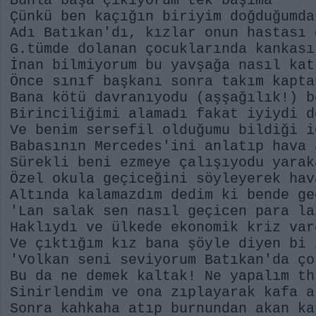
Bunla başa çıkıyorum tek başıma
Çünkü ben kaçığın biriyim doğduğumda
Adı Batıkan'dı, kızlar onun hastası 
G.tümde dolanan çocuklarında kankası
İnan bilmiyorum bu yavşağa nasıl kat
Önce sınıf başkanı sonra takım kapta
Bana kötü davranıyodu (aşşağılık!) b
Birinciliğimi alamadı fakat iyiydi d
Ve benim sersefil olduğumu bildiği i
Babasının Mercedes'ini anlatıp hava 
Sürekli beni ezmeye çalışıyodu yarak
Özel okula geçiceğini söyleyerek hav
Altında kalamazdım dedim ki bende ge
'Lan salak sen nasıl geçicen para la
Haklıydı ve ülkede ekonomik kriz var
Ve çıktığım kız bana şöyle diyen bi 
'Volkan seni seviyorum Batıkan'da ço
Bu da ne demek kaltak! Ne yapalım th
Sinirlendim ve ona zıplayarak kafa a
Sonra kahkaha atıp burnundan akan ka