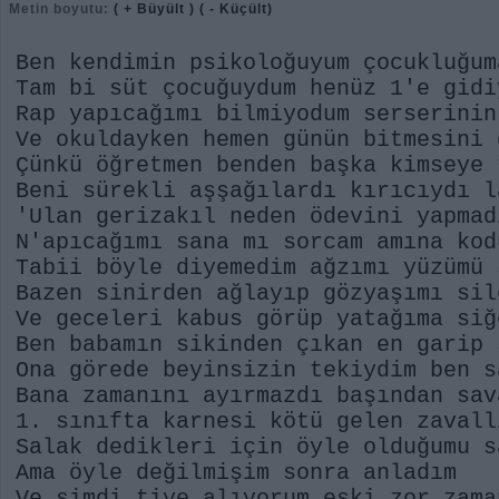
Metin boyutu:
( + Büyült )
( - Küçült)
Ben kendimin psikoloğuyum çocukluğum
Tam bi süt çocuğuydum henüz 1'e gidi
Rap yapıcağımı bilmiyodum serserinin
Ve okuldayken hemen günün bitmesini 
Çünkü öğretmen benden başka kimseye 
Beni sürekli aşşağılardı kırıcıydı l
'Ulan gerizakıl neden ödevini yapmad
N'apıcağımı sana mı sorcam amına kod
Tabii böyle diyemedim ağzımı yüzümü 
Bazen sinirden ağlayıp gözyaşımı sil
Ve geceleri kabus görüp yatağıma siğ
Ben babamın sikinden çıkan en garip 
Ona görede beyinsizin tekiydim ben s
Bana zamanını ayırmazdı başından sav
1. sınıfta karnesi kötü gelen zavall
Salak dedikleri için öyle olduğumu s
Ama öyle değilmişim sonra anladım
Ve şimdi tiye alıyorum eski zor zama