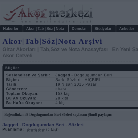
Haberler
Akor | Tab | Söz | Nota
Demolar
Stüdyolar
Anketler
Akor|Tab|Söz|Nota Arşivi
|
Gitar Akorları | Tab,Söz ve Nota Anasayfası
En Yeni Şa
Akor Cetveli
Bilgiler
Seslendiren ve Şarkı:
Jagged
- Dogdugumdan Beri
Biçim:
Şarkı Sözleri - HİÇBİRİ
Tarih:
19 Nisan 2015 Pazar
Gönderen:
ohara
Toplam Okuyan:
158 kişi
Bu Ay Okuyan:
28 kişi
Bu Hafta Okuyan:
4 kişi
Beğendiniz mi? Dogdugumdan Beri Sözleri sayfasını Şimdi paylaşın:
Jagged
- Dogdugumdan Beri - Sözleri
Puanlama:
(0 kişi)