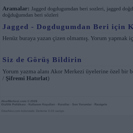
Aramalar:
Jagged dogdugumdan beri sozleri
,
jagged doğ
doğduğumdan beri sözleri
Jagged - Dogdugumdan Beri için K
Henüz buraya yazan çizen olmamış. Yorum yapmak i
Siz de Görüş Bildirin
Yorum yazma alanı Akor Merkezi üyelerine özel bir b
/
Şifremi Hatırlat
)
AkorMerkezi.com
© 2026
Gizlilik Politikası
-
Kullanım Koşulları
-
Kurallar
-
Son Yorumlar
-
Rastgele
GitarAkor.com kolonisidir. Derleme 0,03 saniye.