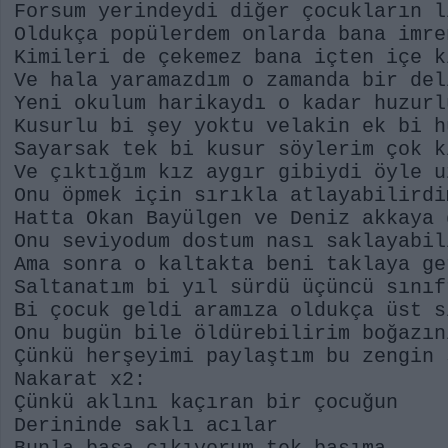
Forsum yerindeydi diğer çocukların l
Oldukça popülerdem onlarda bana imre
Kimileri de çekemez bana içten içe k
Ve hala yaramazdım o zamanda bir del
Yeni okulum harikaydı o kadar huzurl
Kusurlu bi şey yoktu velakin ek bi h
Sayarsak tek bi kusur söylerim çok k
Ve çıktığım kız aygır gibiydi öyle u
Onu öpmek için sırıkla atlayabilirdi
Hatta Okan Bayülgen ve Deniz akkaya 
Onu seviyodum dostum nası saklayabil
Ama sonra o kaltakta beni taklaya ge
Saltanatım bi yıl sürdü üçüncü sınıf
Bi çocuk geldi aramıza oldukça üst s
Onu bugün bile öldürebilirim boğazın
Çünkü herşeyimi paylaştım bu zengin 
Nakarat x2:
Çünkü aklını kaçıran bir çocuğun
Derininde saklı acılar