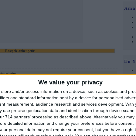
Ama
Rastgele anket getir
En Y
siye ederim..
We value your privacy
PsicoFirari
| 6 Mayıs 2012 Pazar 21:30
store and/or access information on a device, such as cookies and pro
ifiers and standard information sent by a device for personalised adver
tent measurement, audience research and services development.
With 
metal-ist
| 27 Kasım 2011 Pazar 16:42
Foru
 use precise geolocation data and identification through device scanni
ur 714 partners’ processing as described above. Alternatively you may c
ore detailed information and change your preferences before consenti
AthenaKolik
| 4 Kasım 2011 Cuma 13:09
our personal data may not require your consent, but you have a right t