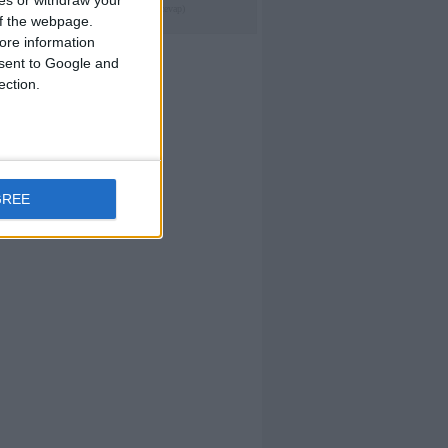
ces or withdraw your
GP tablarının hiçbirisi inmiyor
(0 cevap)
 of the webpage.
ore information
onsent to Google and
ection.
GREE