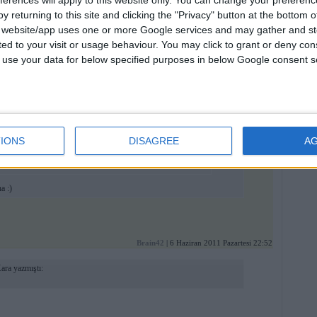
ferences will apply to this website only. You can change your preferen
y returning to this site and clicking the "Privacy" button at the bottom
berko48
| 30 Ağustos 2011 Salı 14:19
s website/app uses one or more Google services and may gather and st
yapılmıştı ama tınısı mükemmelldi ya. hakkaten ritmler çok hoş atılıyordu onda...
ited to your visit or usage behaviour. You may click to grant or deny c
 to use your data for below specified purposes in below Google consent s
kodmanyagha
| 13 Ağustos 2011 Cumartesi 02:35
diego54
| 10 Temmuz 2011 Pazar 15:44
2 yazmıştı:
IONS
DISAGREE
A
e Kadir Kara yazmıştı:
:
a :)
Brain42
| 6 Haziran 2011 Pazartesi 22:52
ara yazmıştı: