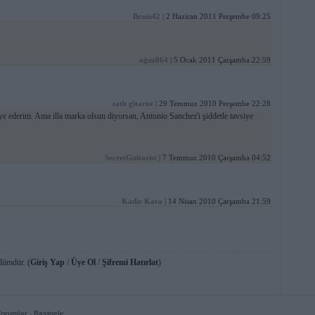
Brain42
| 2 Haziran 2011 Perşembe 09:25
oğuz064
| 5 Ocak 2011 Çarşamba 22:59
tatlı gitarist
| 29 Temmuz 2010 Perşembe 22:28
siye ederim. Ama illa marka olsun diyorsan, Antonio Sanchez'i şiddetle tavsiye
SecretGuitarist
| 7 Temmuz 2010 Çarşamba 04:52
Kadir Kara
| 14 Nisan 2010 Çarşamba 21:59
lümdür. (
Giriş Yap
/
Üye Ol
/
Şifremi Hatırlat
)
Yorumlar
-
Rastgele