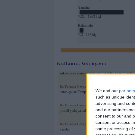
Yamaha
%32 - 1263 kişi
Raimundo
%3 - 137 kişi
Kullanıcı Görüşleri
ankete göre yamaha fakat lagunada fena sayılmaz tav
Bu Yoruma Cevap Ver
We and our
partners
paran çoksa Camps
such as unique ident
advertising and con
Bu Yoruma Cevap Ver
and our partners may
picaldi yada yamaha olabilir
consent to our and o
consent or access m
Bu Yoruma Cevap Ver
some processing of y
vazelin