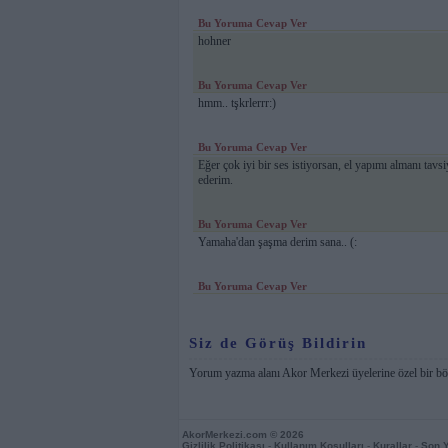
Bu Yoruma Cevap Ver
hohner
Bu Yoruma Cevap Ver
hmm.. tşkrlerrr:)
Bu Yoruma Cevap Ver
Eğer çok iyi bir ses istiyorsan, el yapımı almanı tav
ederim.
Bu Yoruma Cevap Ver
Yamaha'dan şaşma derim sana.. (:
Bu Yoruma Cevap Ver
Siz de Görüş Bildirin
Yorum yazma alanı Akor Merkezi üyelerine özel bir bö
AkorMerkezi.com
© 2026
Gizlilik Politikası
-
Kullanım Koşulları
-
Kurallar
-
Son 