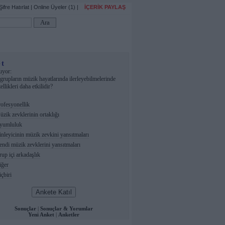
Şifre Hatırlat
|
Online Üyeler (1)
|
İÇERİK PAYLAŞ
t
uyor:
rupların müzik hayatlarında ilerleyebilmelerinde
llikleri daha etkilidir?
ofesyonellik
zik zevklerinin ortaklığı
umluluk
nleyicinin müzik zevkini yansıtmaları
ndi müzik zevklerini yansıtmaları
up içi arkadaşlık
ğer
çbiri
Sonuçlar
|
Sonuçlar & Yorumlar
Yeni Anket
|
Anketler