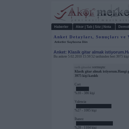
Haberler
Akor | Tab | Söz | Nota
Demol
Anket Detayları, Sonuçları ve
Anketler Sayfasına Dön
Anket: Klasik gitar almak istiyorum.H
Bu ankete 5.02.2010 15:59:52 tarihinden beri 3975 kişi 
sormuştu:
tatlı gitarist
Klasik gitar almak istiyorum.Hangi g
3975 kişi katıldı
Cort
%10 - 386 kişi
Valencia
%27 - 1085 kişi
İbanez
%28 - 1104 kişi