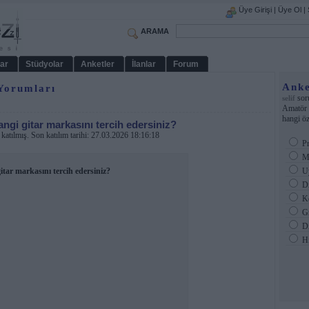
Üye Girişi
|
Üye Ol
|
ARAMA
ar
Stüdyolar
Anketler
İlanlar
Forum
Anke
 Yorumları
sor
selif
Amatör g
hangi öze
angi gitar markasını tercih edersiniz?
katılmış. Son katılım tarihi: 27.03.2026 18:16:18
Pr
Mü
itar markasını tercih edersiniz?
Uy
Di
Ke
Gr
Di
Hi