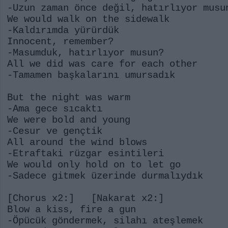
-Uzun zaman önce değil, hatırlıyor mus
We would walk on the sidewalk
-Kaldırımda yürürdük
Innocent, remember?
-Masumduk, hatırlıyor musun?
All we did was care for each other
-Tamamen başkalarını umursadık
But the night was warm
-Ama gece sıcaktı
We were bold and young
-Cesur ve gençtik
All around the wind blows
-Etraftaki rüzgar esintileri
We would only hold on to let go
-Sadece gitmek üzerinde durmalıydık
[Chorus x2:] [Nakarat x2:]
Blow a kiss, fire a gun
-Öpücük göndermek, silahı ateşlemek