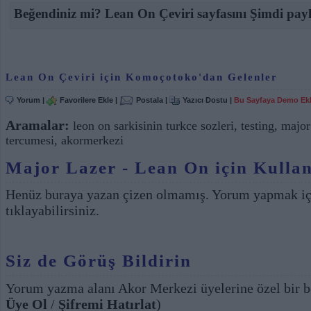
Beğendiniz mi? Lean On Çeviri sayfasını Şimdi payl
Lean On Çeviri için Komoçotoko'dan Gelenler
Yorum
|
Favorilere Ekle
|
Postala
|
Yazıcı Dostu
|
Bu Sayfaya Demo Ek
Aramalar:
leon on sarkisinin turkce sozleri
,
testing
,
major
tercumesi
,
akormerkezi
Major Lazer - Lean On için Kullan
Henüz buraya yazan çizen olmamış. Yorum yapmak i
tıklayabilirsiniz.
Siz de Görüş Bildirin
Yorum yazma alanı Akor Merkezi üyelerine özel bir b
Üye Ol
/
Şifremi Hatırlat
)