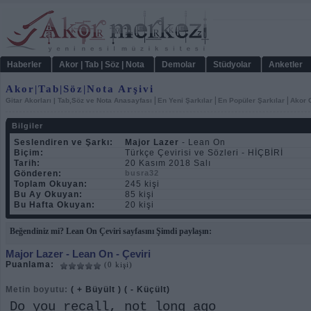
Haberler
Akor | Tab | Söz | Nota
Demolar
Stüdyolar
Anketler
Akor|Tab|Söz|Nota Arşivi
|
|
|
Gitar Akorları | Tab,Söz ve Nota Anasayfası
En Yeni Şarkılar
En Popüler Şarkılar
Akor C
Bilgiler
Seslendiren ve Şarkı:
Major Lazer
- Lean On
Biçim:
Türkçe Çevirisi ve Sözleri - HİÇBİRİ
Tarih:
20 Kasım 2018 Salı
Gönderen:
busra32
Toplam Okuyan:
245 kişi
Bu Ay Okuyan:
85 kişi
Bu Hafta Okuyan:
20 kişi
Beğendiniz mi? Lean On Çeviri sayfasını Şimdi paylaşın:
Major Lazer
- Lean On - Çeviri
Puanlama:
(0 kişi)
Metin boyutu:
( + Büyült )
( - Küçült)
Do you recall, not long ago