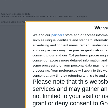
AkorMerkezi.com
© 2026
Gizlilik Politikası
-
Kullanım Koşulları
-
Kurallar
-
Son Yorumlar
-
Rastgele
GitarAkor.com kolonisidir. Derleme 0,03 saniye.
We va
We and our
partners
store and/or access informa
such as unique identifiers and standard informati
advertising and content measurement, audience 
and our partners may use precise geolocation dat
consent to our and our 714 partners’ processing a
consent or access more detailed information and
some processing of your personal data may not re
processing. Your preferences will apply to this w
consent at any time by returning to this site and 
Please note that this webs
services and may gather and
not limited to your visit or
grant or deny consent to Goo