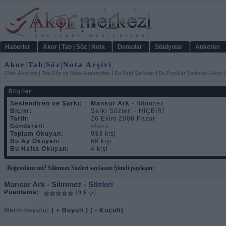
Haberler
Akor | Tab | Söz | Nota
Demolar
Stüdyolar
Anketler
Akor|Tab|Söz|Nota Arşivi
|
|
|
Gitar Akorları | Tab,Söz ve Nota Anasayfası
En Yeni Şarkılar
En Popüler Şarkılar
Akor C
Bilgiler
Seslendiren ve Şarkı:
Mansur Ark
- Silinmez
Biçim:
Şarkı Sözleri - HİÇBİRİ
Tarih:
26 Ekim 2008 Pazar
Gönderen:
ohara
Toplam Okuyan:
933 kişi
Bu Ay Okuyan:
66 kişi
Bu Hafta Okuyan:
4 kişi
Beğendiniz mi? Silinmez Sözleri sayfasını Şimdi paylaşın:
Mansur Ark
- Silinmez - Sözleri
Puanlama:
(0 kişi)
Metin boyutu:
( + Büyült )
( - Küçült)