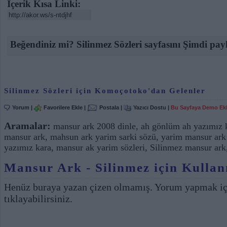
İçerik Kısa Linki:
Beğendiniz mi? Silinmez Sözleri sayfasını Şimdi payl
Silinmez Sözleri için Komoçotoko'dan Gelenler
Yorum
|
Favorilere Ekle
|
Postala
|
Yazıcı Dostu
|
Bu Sayfaya Demo Ek
Aramalar:
mansur ark 2008 dinle
,
ah gönlüm ah yazımız k
mansur ark
,
mahsun ark yarim sarki sözü
,
yarim mansur ark 
yazımız kara
,
mansur ak yarim sözleri
,
Silinmez mansur ark
Mansur Ark - Silinmez için Kullan
Henüz buraya yazan çizen olmamış. Yorum yapmak i
tıklayabilirsiniz.