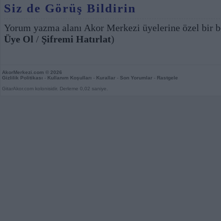
Siz de Görüş Bildirin
Yorum yazma alanı Akor Merkezi üyelerine özel bir b
Üye Ol
/
Şifremi Hatırlat
)
AkorMerkezi.com
© 2026
Gizlilik Politikası
-
Kullanım Koşulları
-
Kurallar
-
Son Yorumlar
-
Rastgele
GitarAkor.com kolonisidir. Derleme 0,02 saniye.