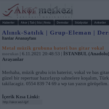
Haberler
Akor | Tab | Söz | Nota
Demolar
Stüdyolar
Anketler
Alınık-Satılık | Grup-Eleman | Der
İlanlar Anasayfası
Metal müzik grubuna bateri bas gitar vokal
| 6.11.2021 20:48:53 |
İSTANBUL (Anadolu
morukas
Arayanlar
Merhaba, müzik grubu icin baterist, vokal ve bas git
güzel bir repertuar hazırlayıp sahnelere koşalım, Tür
takilacagiz. 0554 839 74 69 a wp tan yazın görüşelim.
İçerik Kısa Linki: