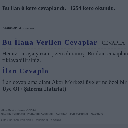
Bu ilan 0 kere cevaplandı. | 1254 kere okundu.
Aramalar:
akormerkezi
Bu İlana Verilen Cevaplar
CEVAPLA
Henüz buraya yazan çizen olmamış. Bu ilanı cevapla
tıklayabilirsiniz.
İlan Cevapla
İlan cevaplama alanı Akor Merkezi üyelerine özel bir
Üye Ol
/
Şifremi Hatırlat
)
AkorMerkezi.com
© 2026
Gizlilik Politikası
-
Kullanım Koşulları
-
Kurallar
-
Son Yorumlar
-
Rastgele
GitarAkor.com kolonisidir. Derleme 0,05 saniye.