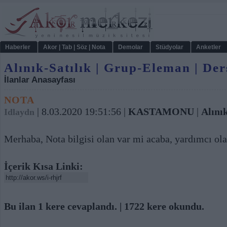
Haberler
Akor | Tab | Söz | Nota
Demolar
Stüdyolar
Anketler
Alınık-Satılık | Grup-Eleman | Der
İlanlar Anasayfası
NOTA
| 8.03.2020 19:51:56 |
KASTAMONU
|
Alını
Idlaydn
Merhaba, Nota bilgisi olan var mi acaba, yardımcı ola
İçerik Kısa Linki:
Bu ilan 1 kere cevaplandı. | 1722 kere okundu.