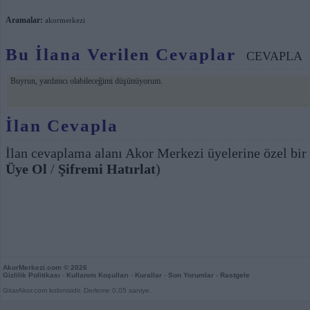
Aramalar:
akormerkezi
Bu İlana Verilen Cevaplar
CEVAPLA
Buyrun, yardımcı olabileceğimi düşünüyorum.
İlan Cevapla
İlan cevaplama alanı Akor Merkezi üyelerine özel bir
Üye Ol
/
Şifremi Hatırlat
)
AkorMerkezi.com
© 2026
Gizlilik Politikası
-
Kullanım Koşulları
-
Kurallar
-
Son Yorumlar
-
Rastgele
GitarAkor.com kolonisidir. Derleme 0,05 saniye.