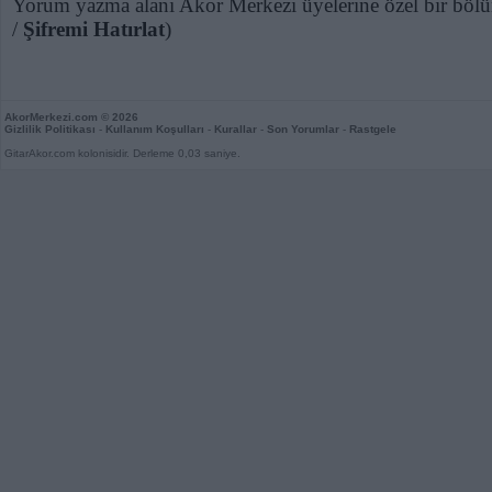
Yorum yazma alanı Akor Merkezi üyelerine özel bir bölü
/
Şifremi Hatırlat
)
AkorMerkezi.com
© 2026
Gizlilik Politikası
-
Kullanım Koşulları
-
Kurallar
-
Son Yorumlar
-
Rastgele
GitarAkor.com kolonisidir. Derleme 0,03 saniye.