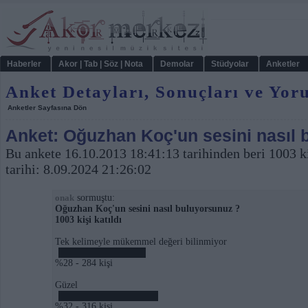
Haberler
Akor | Tab | Söz | Nota
Demolar
Stüdyolar
Anketler
Anket Detayları, Sonuçları ve Yor
Anketler Sayfasına Dön
Anket: Oğuzhan Koç'un sesini nasıl 
Bu ankete 16.10.2013 18:41:13 tarihinden beri 1003 ki
tarihi: 8.09.2024 21:26:02
sormuştu:
onak
Oğuzhan Koç'un sesini nasıl buluyorsunuz ?
1003 kişi katıldı
Tek kelimeyle mükemmel değeri bilinmiyor
%28 - 284 kişi
Güzel
%32 - 316 kişi