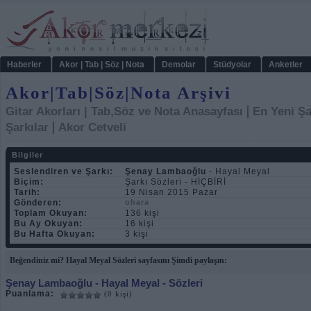
Haberler
Akor | Tab | Söz | Nota
Demolar
Stüdyolar
Anketler
Akor|Tab|Söz|Nota Arşivi
|
Gitar Akorları | Tab,Söz ve Nota Anasayfası
En Yeni Şa
|
Şarkılar
Akor Cetveli
Bilgiler
Seslendiren ve Şarkı:
Şenay Lambaoğlu
- Hayal Meyal
Biçim:
Şarkı Sözleri - HİÇBİRİ
Tarih:
19 Nisan 2015 Pazar
Gönderen:
ohara
Toplam Okuyan:
136 kişi
Bu Ay Okuyan:
16 kişi
Bu Hafta Okuyan:
3 kişi
Beğendiniz mi? Hayal Meyal Sözleri sayfasını Şimdi paylaşın:
Şenay Lambaoğlu
- Hayal Meyal - Sözleri
Puanlama:
(0 kişi)