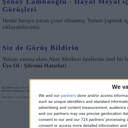
Şenay Lambaoğlu - Hayal Meyal iç
Görüşleri
Henüz buraya yazan çizen olmamış. Yorum yapmak i
tıklayabilirsiniz.
Siz de Görüş Bildirin
Yorum yazma alanı Akor Merkezi üyelerine özel bir b
Üye Ol
/
Şifremi Hatırlat
)
We va
AkorMerkezi.com
© 2026
Gizlilik Politikası
-
Kullanım Koşulları
-
Kurallar
-
Son Yorumlar
-
Rastgele
We and our
partners
store and/or access informa
GitarAkor.com kolonisidir. Derleme 0,03 saniye.
such as unique identifiers and standard informati
advertising and content measurement, audience 
and our partners may use precise geolocation dat
consent to our and our 714 partners’ processing a
consent or access more detailed information and