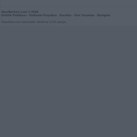
AkorMerkezi.com
© 2026
Gizlilik Politikası
-
Kullanım Koşulları
-
Kurallar
-
Son Yorumlar
-
Rastgele
GitarAkor.com kolonisidir. Derleme 0,04 saniye.