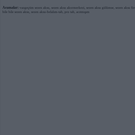
Aramalar:
vazgeçtim sezen aksu
,
sezen aksu akormerkezi
,
sezen aksu gülümse
,
sezen aksu fi
bile bile sezen aksu
,
sezen aksu-belalım-tab
,
pro tab
,
acıtmışım