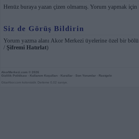
Henüz buraya yazan çizen olmamış. Yorum yapmak için
Siz de Görüş Bildirin
Yorum yazma alanı Akor Merkezi üyelerine özel bir bölü
/
Şifremi Hatırlat
)
AkorMerkezi.com
© 2026
Gizlilik Politikası
-
Kullanım Koşulları
-
Kurallar
-
Son Yorumlar
-
Rastgele
GitarAkor.com kolonisidir. Derleme 0,02 saniye.