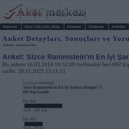
Haberler
Akor | Tab | Söz | Nota
Demolar
Stüdyolar
Anketler
Anket Detayları, Sonuçları ve Yor
Anketler Sayfasına Dön
Anket: Sizce Rammstein'ın En İyi Şar
Bu ankete 16.03.2014 19:52:09 tarihinden beri 692 kiş
tarihi: 26.11.2025 15:11:51
sormuştu:
kazikazu
Sizce Rammstein'ın En İyi Şarkısı Hangisi ??
692 kişi katıldı
Du Hast
%29 - 201 kişi
Ich Will
%14 - 97 kişi