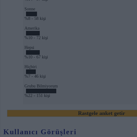
Sonne
%8 - 58 kişi
Amerika
%10 - 72 kişi
Hepsi
%10 - 67 kişi
Hiçbiri
%7 - 46 kişi
Grubu Bilmiyorum
%22 - 151 kişi
Rastgele anket getir
Kullanıcı Görüşleri