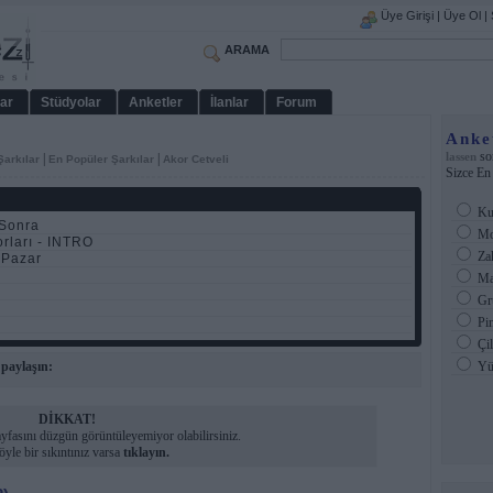
Üye Girişi
|
Üye Ol
|
ARAMA
ar
Stüdyolar
Anketler
İlanlar
Forum
Anke
so
lassen
|
|
Şarkılar
En Popüler Şarkılar
Akor Cetveli
Sizce En
Ku
 Sonra
Mor
orları - INTRO
Za
 Pazar
Ma
Gr
Pin
Çil
 paylaşın:
Yü
DİKKAT!
yfasını düzgün görüntüleyemiyor olabilirsiniz.
öyle bir sıkıntınız varsa
tıklayın.