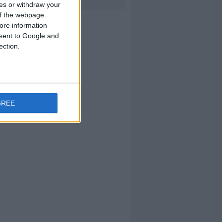
ces or withdraw your
 of the webpage.
ore information
onsent to Google and
ection.
GREE