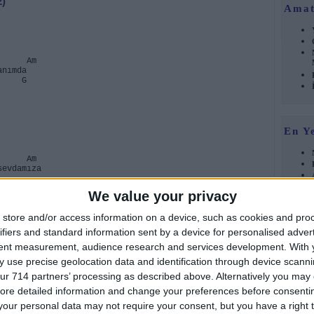
2)
Amat
m
anımda
G
En Y
m
sevdamıza
We value your privacy
store and/or access information on a device, such as cookies and pro
ifiers and standard information sent by a device for personalised adver
Foru
tent measurement, audience research and services development.
With 
m
 use precise geolocation data and identification through device scanni
t yeniden
ur 714 partners’ processing as described above. Alternatively you may c
Am
ğim ben
ore detailed information and change your preferences before consenti
our personal data may not require your consent, but you have a right t