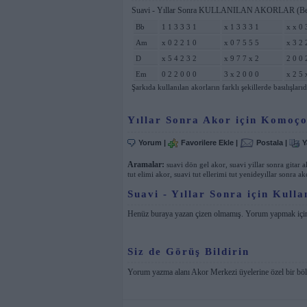
Suavi - Yıllar Sonra KULLANILAN AKORLAR (Be
Bb
1 1 3 3 3 1
x 1 3 3 3 1
x x 0 
Am
x 0 2 2 1 0
x 0 7 5 5 5
x 3 2 
D
x 5 4 2 3 2
x 9 7 7 x 2
2 0 0 
Em
0 2 2 0 0 0
3 x 2 0 0 0
x 2 5 
Şarkıda kullanılan akorların farklı şekillerde basılışlarıd
Yıllar Sonra Akor için Komoço
Yorum
|
Favorilere Ekle
|
Postala
|
Y
Aramalar:
suavi dön gel akor
,
suavi yillar sonra gitar 
tut elimi akor
,
suavi tut ellerimi tut yenideyıllar sonra ak
Suavi - Yıllar Sonra için Kulla
Henüz buraya yazan çizen olmamış. Yorum yapmak iç
Siz de Görüş Bildirin
Yorum yazma alanı Akor Merkezi üyelerine özel bir bö