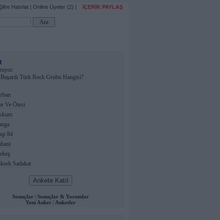
Şifre Hatırlat
|
Online Üyeler (2)
|
İÇERİK PAYLAŞ
t
ruyor:
 Başarılı Türk Rock Grubu Hangisi?
rban
 Ve Ötesi
kkum
nga
up 84
hani
ekeş
ksek Sadakat
Sonuçlar
|
Sonuçlar & Yorumlar
Yeni Anket
|
Anketler