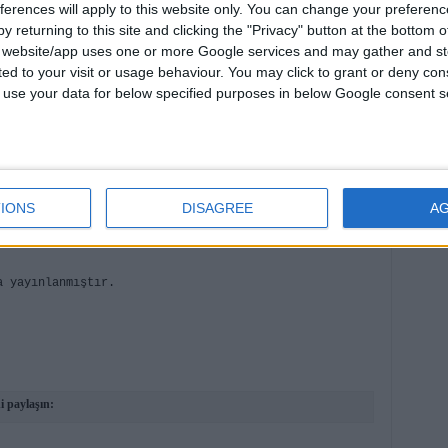
ferences will apply to this website only. You can change your preferen
y returning to this site and clicking the "Privacy" button at the bottom
m
aşandı çılgınca
s website/app uses one or more Google services and may gather and st
ited to your visit or usage behaviour. You may click to grant or deny c
 to use your data for below specified purposes in below Google consent s
m
t yeniden
Am
ğim ben
IONS
DISAGREE
A
a yayınlanmıştır.
i paylaşın: