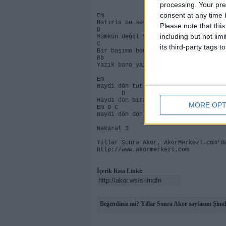
processing. Your pre
consent at any time b
Em A
Hatırla bu sevda dolu dizgin nasıl y
Please note that thi
D G
including but not lim
Mümkün değil yaşayamam ayrı kalınca
C Am
its third-party tags
Bir başıma ben alışamam yokluğuna
Bb
Yazık bana yazık bana
Em A
Haydi dön tut elimi istiyorum tut tu
D Bb 
Haydi dön bıraktığın yerde bekleyece
MORE OPT
Em D C Am Bb
Haydi dön dön lütfen dön lütfen
Nakarat 3
Yıllar Sonra Akor, AkorMerkezi.com'd
http://www.akormerkezi.com
İçerik Kısa Linki:
Beğendiniz mi? Yıllar Sonra Akor sayfasını Şimd