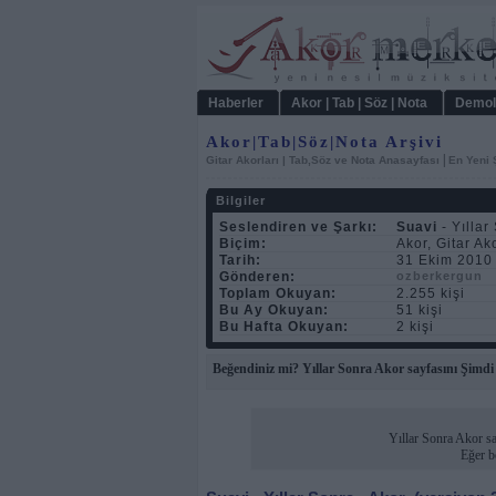
Haberler
Akor | Tab | Söz | Nota
Demol
Akor|Tab|Söz|Nota Arşivi
|
Gitar Akorları | Tab,Söz ve Nota Anasayfası
En Yeni 
Bilgiler
Seslendiren ve Şarkı:
Suavi
- Yıllar
Biçim:
Akor, Gitar Ak
Tarih:
31 Ekim 2010
Gönderen:
ozberkergun
Toplam Okuyan:
2.255 kişi
Bu Ay Okuyan:
51 kişi
Bu Hafta Okuyan:
2 kişi
Beğendiniz mi? Yıllar Sonra Akor sayfasını Şimdi
Yıllar Sonra Akor sa
Eğer b