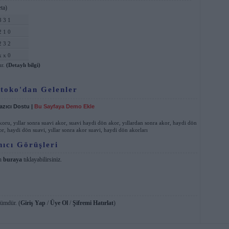
ta)
3 3 1
2 1 0
2 3 2
x x 0
ır.
(Detaylı bilgi)
toko'dan Gelenler
azıcı Dostu
|
Bu Sayfaya Demo Ekle
akoru
,
yıllar sonra suavi akor
,
suavi haydi dön akor
,
yıllardan sonra akor
,
haydi dön
or
,
haydi dön suavi
,
yıllar sonra akor suavi
,
haydi dön akorları
nıcı Görüşleri
in
buraya
tıklayabilirsiniz.
lümdür. (
Giriş Yap
/
Üye Ol
/
Şifremi Hatırlat
)