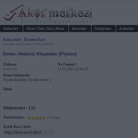
Haberler
Akor | Tab | Söz | Nota
Demolar
Stüdyolar
Anketler
Amatör Demolar
Demolar Anasayfası
|
Playlistlerim
Demo: Akdeniz Akşamları (Piyano)
Ekleyen:
Ne Zaman?:
krmkcmn
11.03.2015 22:40:32
Demo hakkında:
Piyano kaydıdır. İyi dinlemeler :)
Dinle:
Dinlemeler: 135
Puanlama:
(3 kişi)
İçerik Kısa Linki: