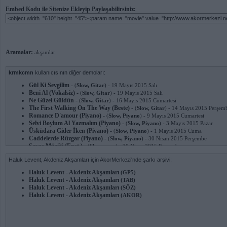
Embed Kodu ile Sitenize Ekleyip Paylaşabilirsiniz:
Aramalar:
akşamlar
krmkcmn
kullanıcısının diğer demoları:
Gül Ki Sevgilim
-
(
Slow, Gitar
) - 19 Mayıs 2015 Salı
Beni Al (Vokalsiz)
-
(
Slow, Gitar
) - 19 Mayıs 2015 Salı
Ne Güzel Güldün
-
(
Slow, Gitar
) - 16 Mayıs 2015 Cumartesi
The First Walking On The Way (Beste)
-
(
Slow, Gitar
) - 14 Mayıs 2015 Perşem
Romance D'amour (Piyano)
-
(
Slow, Piyano
) - 9 Mayıs 2015 Cumartesi
Selvi Boylum Al Yazmalım (Piyano)
-
(
Slow, Piyano
) - 3 Mayıs 2015 Pazar
Üsküdara Gider İken (Piyano)
-
(
Slow, Piyano
) - 1 Mayıs 2015 Cuma
Caddelerde Rüzgar (Piyano)
-
(
Slow, Piyano
) - 30 Nisan 2015 Perşembe
Savaş Müziği (Enst.)
-
(
Slow,savaş
) - 30 Nisan 2015 Perşembe
İstiklal Marşı (Piyano)
-
(
Marş, Piyano
) - 29 Nisan 2015 Çarşamba
Haluk Levent, Akdeniz Akşamları için AkorMerkezi'nde şarkı arşivi:
Get Lucky (Piyano)
-
(
Pop,piano
) - 28 Nisan 2015 Salı
Battlefield 1942 Intro (Piyano)
-
(
Intro, Piyano
) - 28 Nisan 2015 Salı
Haluk Levent - Akdeniz Akşamları
(GP5)
İzmir Marşı (Piyano)
-
(
Marş, Piyano
) - 28 Nisan 2015 Salı
Haluk Levent - Akdeniz Akşamları
(TAB)
Öyle Sarhoş Olsam Ki (Piyano)
-
(
Slow, Piyano
) - 28 Nisan 2015 Salı
Haluk Levent - Akdeniz Akşamları
(SÖZ)
Değmesin Ellerimiz (Piyano)
-
(
Pop,piano
) - 27 Nisan 2015 Pazartesi
Haluk Levent - Akdeniz Akşamları
(AKOR)
Çalıkuşu (Piyano)
-
(
Slow, Piyano
) - 27 Nisan 2015 Pazartesi
Hardasan Türküsü (Piyano)
-
(
Slow, Piyano
) - 16 Nisan 2015 Perşembe
Lazy Song (Piyano)
-
(
Slow, Piyano
) - 16 Nisan 2015 Perşembe
Amelie Film Müziği
-
(
Slow, Piyano
) - 14 Nisan 2015 Salı