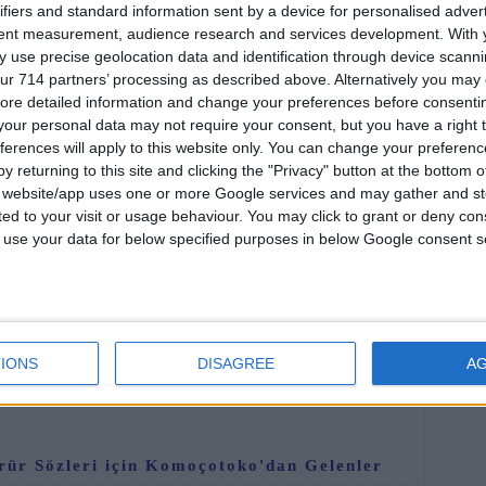
ifiers and standard information sent by a device for personalised adver
tent measurement, audience research and services development.
With 
 use precise geolocation data and identification through device scanni
ur 714 partners’ processing as described above. Alternatively you may c
En Y
ore detailed information and change your preferences before consenti
our personal data may not require your consent, but you have a right t
ferences will apply to this website only. You can change your preferen
y returning to this site and clicking the "Privacy" button at the bottom
s website/app uses one or more Google services and may gather and st
ited to your visit or usage behaviour. You may click to grant or deny c
 to use your data for below specified purposes in below Google consent s
leri, AkorMerkezi.com'da yayınlanmıştır.
Foru
IONS
DISAGREE
A
 Sözleri sayfasını Şimdi paylaşın:
rür Sözleri için Komoçotoko'dan Gelenler