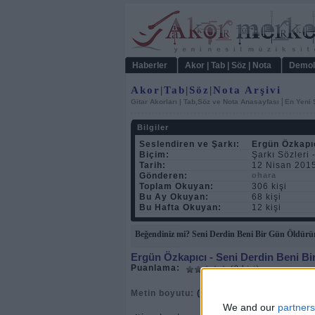
Haberler
Akor | Tab | Söz | Nota
Demol
Akor|Tab|Söz|Nota Arşivi
|
Gitar Akorları | Tab,Söz ve Nota Anasayfası
En Yeni 
Bilgiler
Seslendiren ve Şarkı:
Ergün Özkapı
Biçim:
Şarkı Sözleri 
Tarih:
12 Nisan 201
Gönderen:
ohara
Toplam Okuyan:
306 kişi
Bu Ay Okuyan:
68 kişi
Bu Hafta Okuyan:
12 kişi
Beğendiniz mi? Seni Derdin Beni Bir Gün Öldürür 
Ergün Özkapıcı
- Seni Derdin Beni Bi
Puanlama:
(0 kişi)
Metin boyutu:
( + Büyült )
( - Küçült)
We and our
partners