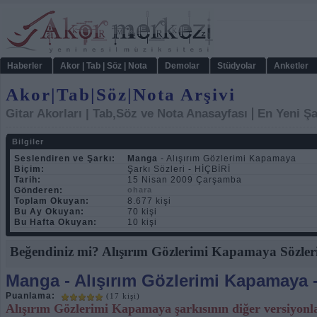
Haberler
Akor | Tab | Söz | Nota
Demolar
Stüdyolar
Anketler
Akor|Tab|Söz|Nota Arşivi
|
Gitar Akorları | Tab,Söz ve Nota Anasayfası
En Yeni Şa
Bilgiler
Seslendiren ve Şarkı:
Manga
- Alışırım Gözlerimi Kapamaya
Biçim:
Şarkı Sözleri - HİÇBİRİ
Tarih:
15 Nisan 2009 Çarşamba
Gönderen:
ohara
Toplam Okuyan:
8.677 kişi
Bu Ay Okuyan:
70 kişi
Bu Hafta Okuyan:
10 kişi
Beğendiniz mi? Alışırım Gözlerimi Kapamaya Sözleri 
Manga
- Alışırım Gözlerimi Kapamaya -
Puanlama:
(17 kişi)
Alışırım Gözlerimi Kapamaya şarkısının diğer versiyonl