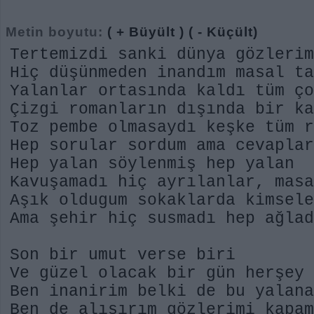
Metin boyutu:
( + Büyült )
( - Küçült)
Tertemizdi sanki dünya gözleri
Hiç düşünmeden inandım masal t
Yalanlar ortasında kaldı tüm ço
Çizgi romanların dışında bir k
Toz pembe olmasaydı keşke tüm 
Hep sorular sordum ama cevapla
Hep yalan söylenmiş hep yalan
Kavuşamadı hiç ayrılanlar, mas
Aşık oldugum sokaklarda kimsele
Ama şehir hiç susmadı hep ağla
Son bir umut verse biri
Ve güzel olacak bir gün herşey
Ben inanirim belki de bu yalan
Ben de alışırım gözlerimi kapa