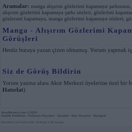
Aramalar:
manga alışırım gözlerimi kapamaya şarkısının
alışırım gözlerimi kapamaya şarkı sözleri
,
gözlerimi kapamay
gözlerımi kapamaya
,
manga gözlerimi kapamaya sözleri
,
gö
Manga - Alışırım Gözlerimi Kapam
Görüşleri
Henüz buraya yazan çizen olmamış. Yorum yapmak i
Siz de Görüş Bildirin
Yorum yazma alanı Akor Merkezi üyelerine özel bir b
Hatırlat
)
AkorMerkezi.com
© 2026
Gizlilik Politikası
-
Kullanım Koşulları
-
Kurallar
-
Son Yorumlar
-
Rastgele
GitarAkor.com kolonisidir. Derleme 0,08 saniye.