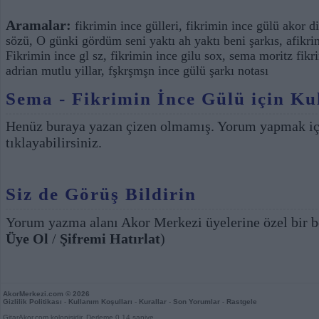
Aramalar:
fikrimin ince gülleri
,
fikrimin ince gülü akor d
sözü
,
O günki gördüm seni yaktı ah yaktı beni şarkıs
,
afikri
Fikrimin ince gl sz
,
fikrimin ince gilu sox
,
sema moritz fikri
adrian mutlu yillar
,
fşkrşmşn ince gülü şarkı notası
Sema - Fikrimin İnce Gülü için Kul
Henüz buraya yazan çizen olmamış. Yorum yapmak i
tıklayabilirsiniz.
Siz de Görüş Bildirin
Yorum yazma alanı Akor Merkezi üyelerine özel bir b
Üye Ol
/
Şifremi Hatırlat
)
AkorMerkezi.com
© 2026
Gizlilik Politikası
-
Kullanım Koşulları
-
Kurallar
-
Son Yorumlar
-
Rastgele
GitarAkor.com kolonisidir. Derleme 0,14 saniye.