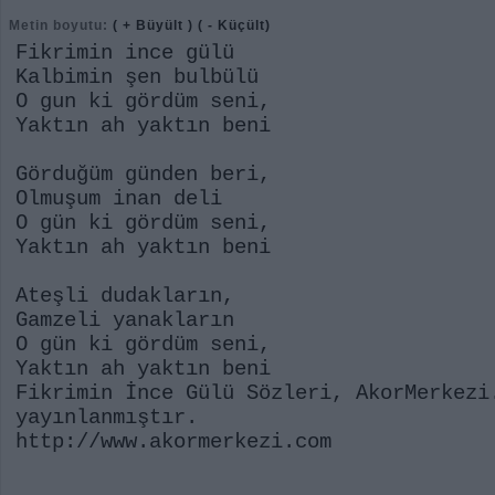
Metin boyutu:
( + Büyült )
( - Küçült)
Fikrimin ince gülü
Kalbimin şen bulbülü
O gun ki gördüm seni,
Yaktın ah yaktın beni
Görduğüm günden beri,
Olmuşum inan deli
O gün ki gördüm seni,
Yaktın ah yaktın beni
Ateşli dudakların,
Gamzeli yanakların
O gün ki gördüm seni,
Yaktın ah yaktın beni
Fikrimin İnce Gülü Sözleri, AkorMerkezi
yayınlanmıştır.
http://www.akormerkezi.com