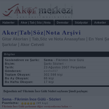
Haberler
Akor | Tab | Söz | Nota
Demolar
Stüdyolar
Anketler
Akor|Tab|Söz|Nota Arşivi
|
Gitar Akorları | Tab,Söz ve Nota Anasayfası
En Yeni Şa
|
Şarkılar
Akor Cetveli
Bilgiler
Seslendiren ve Şarkı:
Sema
- Fikrimin İnce Gülü
Biçim:
Şarkı Sözleri -
Tarih:
23 Ağustos 2007 Perşembe
Gönderen:
pasha317
Toplam Okuyan:
302.598 kişi
Bu Ay Okuyan:
86 kişi
Bu Hafta Okuyan:
17 kişi
Beğendiniz mi? Fikrimin İnce Gülü Sözleri sayfasını Şimdi paylaşın:
Sema
- Fikrimin İnce Gülü - Sözleri
Puanlama:
(69 kişi)
Fikrimin İnce Gülü şarkısının diğer versiyonlarına bakın >>