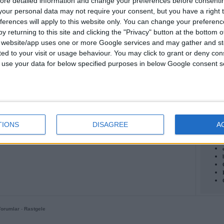
ore detailed information and change your preferences before consenti
our personal data may not require your consent, but you have a right t
ferences will apply to this website only. You can change your preferen
y returning to this site and clicking the "Privacy" button at the bottom
s website/app uses one or more Google services and may gather and st
ited to your visit or usage behaviour. You may click to grant or deny c
En Y
 to use your data for below specified purposes in below Google consent s
TIONS
DISAGREE
A
Foru
Yorumlar
-
Rastgele