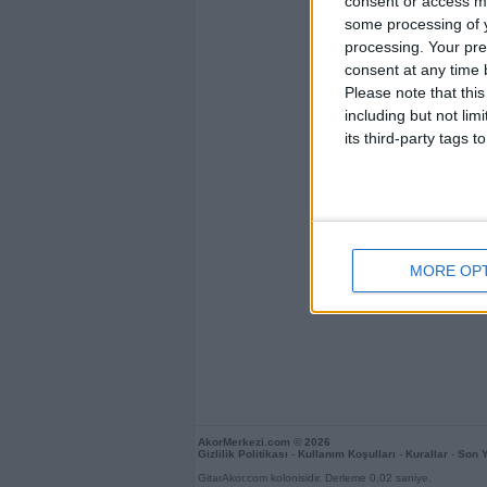
consent or access m
some processing of y
processing. Your pre
consent at any time b
Please note that thi
including but not lim
its third-party tags
MORE OP
AkorMerkezi.com
© 2026
Gizlilik Politikası
-
Kullanım Koşulları
-
Kurallar
-
Son 
GitarAkor.com kolonisidir. Derleme 0,02 saniye.