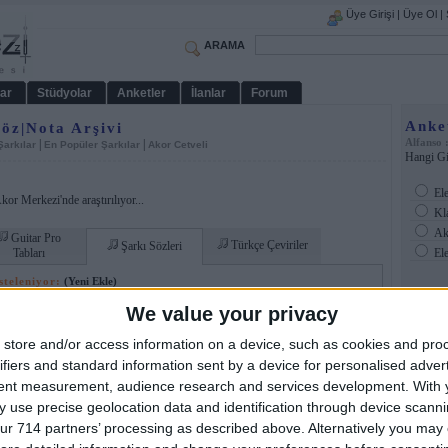
Üye Girişi
|
Üye Ol
|
ARAMA
ar
Stüdyolar
Anketler
İlanlar
Forum
Anke
Söz|Nota Arşivi
Alfanso 
|
|
Şarkılar
En Popüler Şarkılar
Akor Cetveli
Hangi Gi
Ele
or Merkezi'nde araştırılıyor...
Kla
Ak
Guitar Pro
Türkçe Çeviriler
Şarkı Sözleri
Tabları
Ele
steleniyor:
(Yeni Ekle)
We value your privacy
Dizilim
Puan
store and/or access information on a device, such as cookies and pro
 Sözleri
(14)
ifiers and standard information sent by a device for personalised adver
Amat
tent measurement, audience research and services development.
With 
 use precise geolocation data and identification through device scanni
ur 714 partners’ processing as described above. Alternatively you may c