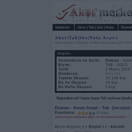
Haberler
Akor | Tab | Söz | Nota
Demol
Akor|Tab|Söz|Nota Arşivi
|
Gitar Akorları | Tab,Söz ve Nota Anasayfası
En Yeni 
Bilgiler
Seslendiren ve Şarkı:
Duman
- Ama
Biçim:
TAB - SOLO
Tarih:
2 Mayıs 2010
Gönderen:
kezocuk
Toplam Okuyan:
14.148 kişi
Bu Ay Okuyan:
19 kişi
Bu Hafta Okuyan:
5 kişi
Beğendiniz mi? Aman Aman Tab sayfasını Şimdi p
Duman
- Aman Aman - Tab
(versiyon 
Puanlama:
(9 kişi)
Aman Aman şarkısının diğer versiyonlarına bakın >>
Metin boyutu:
( + Büyült )
( - Küçült)