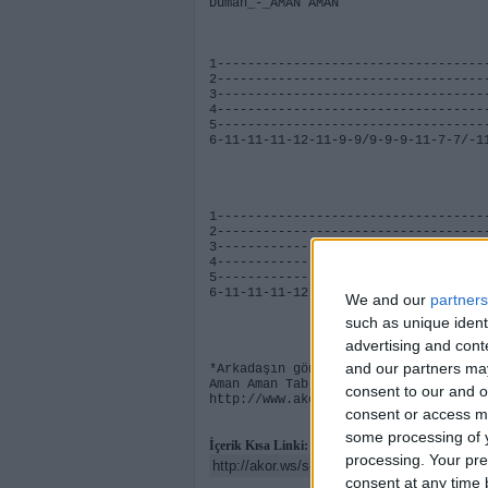
Duman_-_AMAN AMAN
1-----------------------------------
2-----------------------------------
3-----------------------------------
4-----------------------------------
5-----------------------------------
6-11-11-11-12-11-9-9/9-9-9-11-7-7/-1
1-----------------------------------
2-----------------------------------
3-----------------------------------
4-----------------------------------
5-----------------------------------
6-11-11-11-12-9-9/-14-14-14-16-14-12
We and our
partners
such as unique ident
advertising and con
and our partners may
*Arkadaşın gönderdiği bir solo vardı
Aman Aman Tab, AkorMerkezi.com'da ya
consent to our and o
http://www.akormerkezi.com
consent or access m
some processing of y
İçerik Kısa Linki:
processing. Your pre
consent at any time b