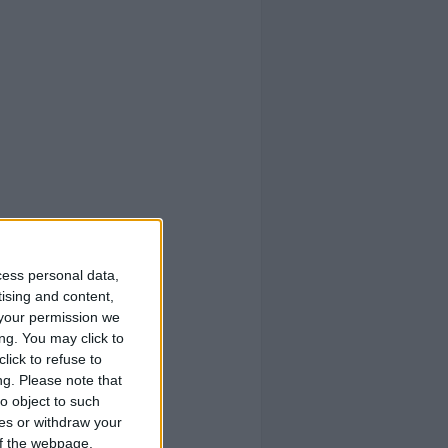
cess personal data,
tising and content,
your permission we
ng. You may click to
lick to refuse to
ng.
Please note that
o object to such
ces or withdraw your
 of the webpage.