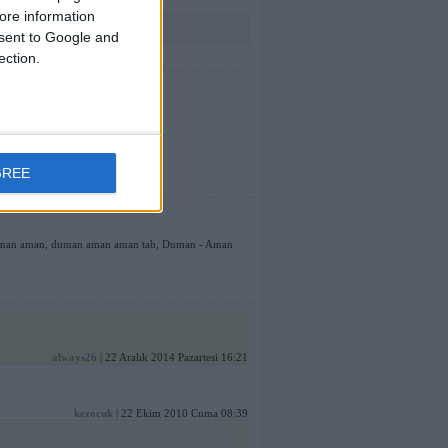
ore information
onsent to Google and
ection.
GREE
man aman
,
duman aman aman tab
,
Duman - Aman
always26
| 22 Aralık 2014 Pazartesi 16:21
kezocuk
| 22 Ekim 2010 Cuma 08:39