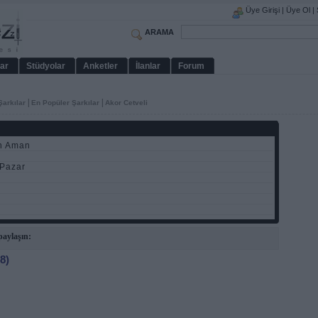
Üye Girişi
|
Üye Ol
|
ARAMA
ar
Stüdyolar
Anketler
İlanlar
Forum
|
|
Şarkılar
En Popüler Şarkılar
Akor Cetveli
n Aman
 Pazar
aylaşın:
8)