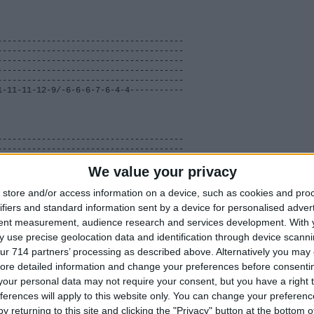
--------------------------------------
--------------------------------------
--------------------------------------
--------------------------------------
--------------------------------------
1-11-11-12-9/-6-6-6-7-6-4-4-----------
--------------------------------------
--------------------------------------
--------------------------------------
--------------------------------------
We value your privacy
--------------------------------------
-11/-11-11-11-12-11-9-9/-6-6-6-7-6-4-4
store and/or access information on a device, such as cookies and pro
ifiers and standard information sent by a device for personalised adver
tent measurement, audience research and services development.
With 
 use precise geolocation data and identification through device scanni
.Biraz düzeltmeye çalıştım.
yınlanmıştır.
ur 714 partners’ processing as described above. Alternatively you may c
ore detailed information and change your preferences before consenti
our personal data may not require your consent, but you have a right t
ferences will apply to this website only. You can change your preferen
y returning to this site and clicking the "Privacy" button at the bottom