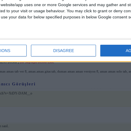
s website/app uses one or more Google services and may gather and st
paylaşın:
ited to your visit or usage behaviour. You may click to grant or deny c
 to use your data for below specified purposes in below Google consent s
ı dinleyin:
(
)
Siz de Ekleyin
)
ufaklık
IONS
DISAGREE
A
ko'dan Gelenler
azıcı Dostu
|
Bu Sayfaya Demo Ekle
man aman tab ver 8
,
aman.aman.gitar.tab
,
duman aman aman versiyon 8
,
aman aman solo tab
,
a
nıcı Görüşleri
m/watch?v=XtDY-DAM__o
 saol..