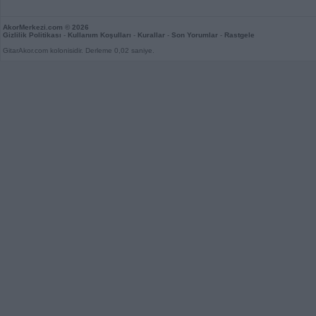
AkorMerkezi.com
© 2026
Gizlilik Politikası
-
Kullanım Koşulları
-
Kurallar
-
Son Yorumlar
-
Rastgele
GitarAkor.com kolonisidir. Derleme 0,02 saniye.