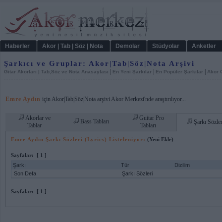
Haberler
Akor | Tab | Söz | Nota
Demolar
Stüdyolar
Anketler
Şarkıcı ve Gruplar: Akor|Tab|Söz|Nota Arşivi
|
|
|
Gitar Akorları | Tab,Söz ve Nota Anasayfası
En Yeni Şarkılar
En Popüler Şarkılar
Akor C
Emre Aydın
için Akor|Tab|Söz|Nota arşivi Akor Merkezi'nde araştırılıyor...
Akorlar ve
Guitar Pro
Bass Tabları
Şarkı Sözler
Tablar
Tabları
Emre Aydın Şarkı Sözleri (Lyrics) Listeleniyor:
(Yeni Ekle)
Sayfalar:
[ 1 ]
Şarkı
Tür
Dizilim
Son Defa
Şarkı Sözleri
Sayfalar:
[ 1 ]