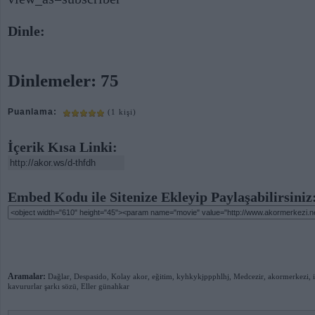
Dinle:
Dinlemeler: 75
Puanlama:
(1 kişi)
İçerik Kısa Linki:
Embed Kodu ile Sitenize Ekleyip Paylaşabilirsiniz
Aramalar:
Dağlar
,
Despasido
,
Kolay akor
,
eğitim
,
kyhkykjppphlhj
,
Medcezir
,
akormerkezi
,
kavururlar şarkı sözü
,
Eller günahkar