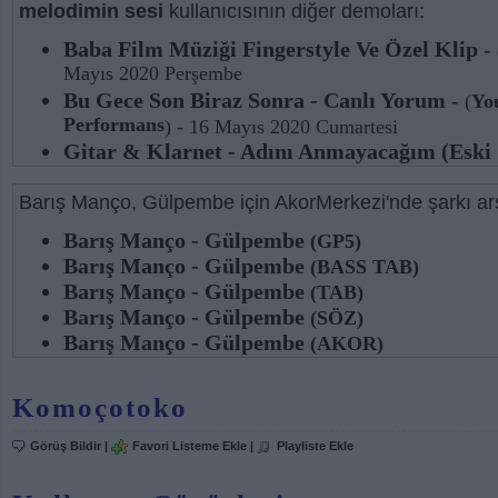
melodimin sesi
kullanıcısının diğer demoları:
Baba Film Müziği Fingerstyle Ve Özel Klip
-
Mayıs 2020 Perşembe
Bu Gece Son Biraz Sonra - Canlı Yorum
-
(
Yo
Performans
) - 16 Mayıs 2020 Cumartesi
Gitar & Klarnet - Adını Anmayacağım (Eski 
Video Canlı Performans
) - 15 Mayıs 2020 Cuma
Barış Manço, Gülpembe için AkorMerkezi'nde şarkı arş
Gitar&klarnet - Her Ayrılık Bir Vurgun Deği
(
Canlı Performans
) - 12 Mayıs 2020 Salı
Barış Manço - Gülpembe
(GP5)
Ne Kavgam Bitti Ne Sevdam - Süper Gitar
-
(
Barış Manço - Gülpembe
(BASS TAB)
Mayıs 2020 Cuma
Barış Manço - Gülpembe
(TAB)
Fingerstyle Gitar Dersler İçin: Youtube/süle
Barış Manço - Gülpembe
(SÖZ)
& Nasıl Çalınır?
-
(
Gitar Dersi
) - 18 Nisan 2020
Barış Manço - Gülpembe
(AKOR)
Murat Boz - Can Kenarım - Gitar Dersi (Rit
(
Gitar Dersi
) - 11 Mart 2020 Çarşamba
Komoçotoko
Mustafa Sandal & Zeynep Bastık - Mod Gita
(Solo+ritim+akor+tab+arpej)
-
(
Gitar Dersi
) -
Görüş Bildir
|
Favori Listeme Ekle
|
Playliste Ekle
Artık Sevmeyeceğim Flamenko Gitar Dersi 
Tilev
-
(
Gitar Ders,flamenko,klasik Gitar
) - 11 Şu