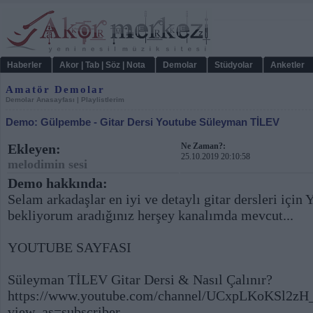
Haberler
Akor | Tab | Söz | Nota
Demolar
Stüdyolar
Anketler
Amatör Demolar
Demolar Anasayfası
|
Playlistlerim
Demo: Gülpembe - Gitar Dersi Youtube Süleyman TİLEV
Ekleyen:
Ne Zaman?:
25.10.2019 20:10:58
melodimin sesi
Demo hakkında:
Selam arkadaşlar en iyi ve detaylı gitar dersleri içi
bekliyorum aradığınız herşey kanalımda mevcut...
YOUTUBE SAYFASI
Süleyman TİLEV Gitar Dersi & Nasıl Çalınır?
https://www.youtube.com/channel/UCxpLKoKSl2z
view_as=subscriber