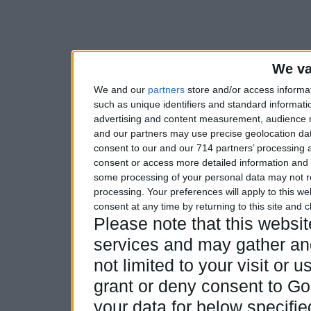
(
K
Pazar
Herşey Bitmiştir Artık ( Süleyman Tilev )
-
(
K
Pazar
We va
We and our
partners
store and/or access informa
such as unique identifiers and standard informati
advertising and content measurement, audience 
and our partners may use precise geolocation dat
consent to our and our 714 partners’ processing a
consent or access more detailed information and
some processing of your personal data may not re
processing. Your preferences will apply to this w
consent at any time by returning to this site and 
Please note that this webs
services and may gather and
not limited to your visit or
grant or deny consent to Goo
your data for below specifi