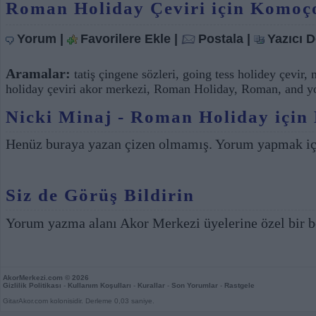
Roman Holiday Çeviri için Komoç
Yorum
|
Favorilere Ekle
|
Postala
|
Yazıcı 
Aramalar:
tatiş çingene sözleri
,
going tess holidey çevir
,
n
holiday çeviri akor merkezi
,
Roman Holiday
,
Roman, and yo
Nicki Minaj - Roman Holiday için 
Henüz buraya yazan çizen olmamış. Yorum yapmak i
Siz de Görüş Bildirin
Yorum yazma alanı Akor Merkezi üyelerine özel bir b
AkorMerkezi.com
© 2026
Gizlilik Politikası
-
Kullanım Koşulları
-
Kurallar
-
Son Yorumlar
-
Rastgele
GitarAkor.com kolonisidir. Derleme 0,03 saniye.