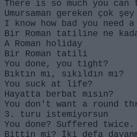
There is so much you can 
Umursaman gereken çok şey
I know how bad you need a
Bir Roman tatiline ne kad
A Roman holiday
Bir Roman tatili
You done, you tight?
Bıktın mı, sıkıldın mı?
You suck at life?
Hayatta berbat mısın?
You don't want a round th
3. turu istemiyorsun
You done? Suffered twice.
Bittin mi? İki defa dayan