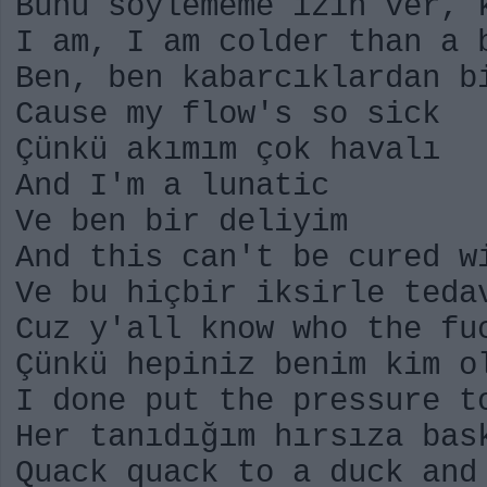
Bunu söylememe izin ver, 
I am, I am colder than a 
Ben, ben kabarcıklardan b
Cause my flow's so sick
Çünkü akımım çok havalı
And I'm a lunatic
Ve ben bir deliyim
And this can't be cured w
Ve bu hiçbir iksirle teda
Cuz y'all know who the fu
Çünkü hepiniz benim kim o
I done put the pressure t
Her tanıdığım hırsıza bas
Quack quack to a duck and