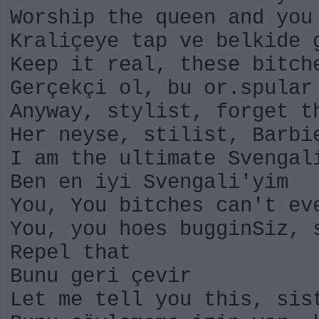
Worship the queen and you
Kraliçeye tap ve belkide 
Keep it real, these bitch
Gerçekçi ol, bu or.spular
Anyway, stylist, forget t
Her neyse, stilist, Barbi
I am the ultimate Svengal
Ben en iyi Svengali'yim
You, You bitches can't ev
You, you hoes bugginSiz, 
Repel that
Bunu geri çevir
Let me tell you this, sis