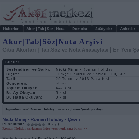
Haberler
Akor | Tab | Söz | Nota
Demolar
Stüdyolar
Anketler
Akor|Tab|Söz|Nota Arşivi
|
Gitar Akorları | Tab,Söz ve Nota Anasayfası
En Yeni Şa
Bilgiler
Seslendiren ve Şarkı:
Nicki Minaj
- Roman Holiday
Biçim:
Türkçe Çevirisi ve Sözleri - HİÇBİRİ
Tarih:
29 Temmuz 2013 Pazartesi
Gönderen:
ohara
Toplam Okuyan:
447 kişi
Bu Ay Okuyan:
5 kişi
Bu Hafta Okuyan:
0 kişi
Beğendiniz mi? Roman Holiday Çeviri sayfasını Şimdi paylaşın:
Nicki Minaj
- Roman Holiday - Çeviri
Puanlama:
(0 kişi)
Roman Holiday şarkısının diğer versiyonlarına bakın >>