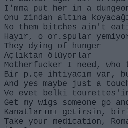
I'mma put her in a dungeo
Onu zindan altına koyacağ
No them bitches ain't eat
Hayır, o or.spular yemiyo
They dying of hunger
Açlıktan ölüyorlar
Motherfucker I need, who 
Bir p.çe ihtiyacım var, b
And yes maybe just a touc
Ve evet belki tourettes'i
Get my wigs someone go an
Kanatlarımı getirsin, bir
Take your medication, Rom