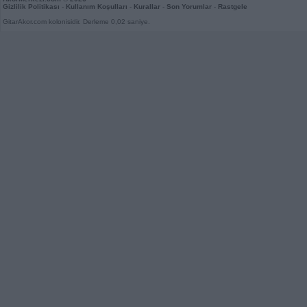
Gizlilik Politikası
-
Kullanım Koşulları
-
Kurallar
-
Son Yorumlar
-
Rastgele
GitarAkor.com kolonisidir. Derleme 0,02 saniye.