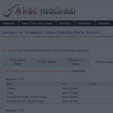
Haberler
Akor | Tab | Söz | Nota
Demolar
Stüdyolar
Anketler
Şarkıcı ve Gruplar: Akor|Tab|Söz|Nota Arşivi
|
|
|
Gitar Akorları | Tab,Söz ve Nota Anasayfası
En Yeni Şarkılar
En Popüler Şarkılar
Akor C
Nil Özalp
için Akor|Tab|Söz|Nota arşivi Akor Merkezi'nde araştırılıyor...
Akorlar ve
Guitar Pro
Bass Tabları
Şarkı Sözler
Tablar
Tabları
Nil Özalp Şarkı Sözleri (Lyrics) Listeleniyor:
(Yeni Ekle)
Sayfalar:
[ 1 ]
Şarkı
Tür
Dizilim
Durma
Şarkı Sözleri
Final
Şarkı Sözleri
Kal Aklimda (Feat. Serdar Ortaç)
Şarkı Sözleri
Kal Aklimda (Ft. Serdar Ortaç)
Şarkı Sözleri
Sayfalar:
[ 1 ]