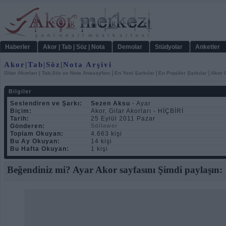
Haberler
Akor | Tab | Söz | Nota
Demolar
Stüdyolar
Anketler
Akor|Tab|Söz|Nota Arşivi
|
|
|
Gitar Akorları | Tab,Söz ve Nota Anasayfası
En Yeni Şarkılar
En Popüler Şarkılar
Akor C
Bilgiler
Seslendiren ve Şarkı:
Sezen Aksu
- Ayar
Biçim:
Akor, Gitar Akorları - HİÇBİRİ
Tarih:
25 Eylül 2011 Pazar
Gönderen:
Sdilawer
Toplam Okuyan:
4.663 kişi
Bu Ay Okuyan:
14 kişi
Bu Hafta Okuyan:
1 kişi
Beğendiniz mi? Ayar Akor sayfasını Şimdi paylaşın: