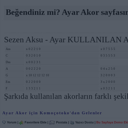
Beğendiniz mi? Ayar Akor sayfasın
Sezen Aksu - Ayar KULLANILAN 
Am
x 0 2 2 1 0
x 0 7 5 5 5
C
0 3 2 0 1 0
0 3 5 5 5 3
Dm
x 0 0 2 3 1
A
0 0 2 2 2 0
0 4 x 2 5 0
G
x 10 12 12 12 10
3 2 0 0 0 3
Em
0 2 2 0 0 0
3 x 2 0 0 0
F
1 3 3 2 1 1
x 0 3 2 1 1
Şarkıda kullanılan akorların farklı şekil
Ayar Akor için Komoçotoko'dan Gelenler
Yorum
|
Favorilere Ekle
|
Postala
|
Yazıcı Dostu
|
Bu Sayfaya Demo Ek