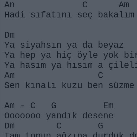
An C Am
Hadi sıfatını seç bakalım
Dm
Ya siyahsın ya da beyaz
Ya hep ya hiç öyle yok bi
Ya hasım ya hısım a çilel
Am C 
Sen kınalı kuzu ben süzme
Am - C G Em
Ooooooo yandık desene
Dm C G 
Tam topun ağzına durduk d