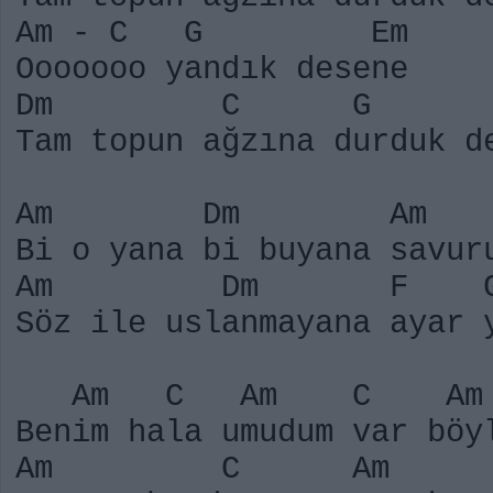
Am - C G Em
Ooooooo yandık desene
Dm C G 
Tam topun ağzına durduk d
Am Dm Am
Bi o yana bi buyana savur
Am Dm F G
Söz ile uslanmayana ayar 
Am C Am C A
Benim hala umudum var böy
Am C Am