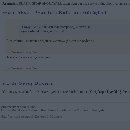
Aramalar:
KLASİK GİTAR AKOR AYARI
,
sezen aksu yandik desene indir
,
akor ayarlama git
Sezen Aksu - Ayar için Kullanıcı Görüşleri
01 Mayıs 2012 Salı tarihinde parapono_87 yazmıştı:
Teşekkürler akorlar için dostum!
Rica ederim... elimden geldiğince yapmaya çalıştım bir şeyler =)
Bu Yoruma Cevap Ver
Teşekkürler akorlar için dostum!
Bu Yoruma Cevap Ver
Siz de Görüş Bildirin
Yorum yazma alanı Akor Merkezi üyelerine özel bir bölümdür. (
Giriş Yap
/
Üye Ol
/
Şifremi
AkorMerkezi.com
© 2026
Gizlilik Politikası
-
Kullanım Koşulları
-
Kurallar
-
Son Yorumlar
-
Rastgele
GitarAkor.com kolonisidir. Derleme 0,06 saniye.