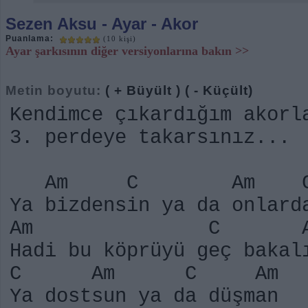
Sezen Aksu
- Ayar - Akor
Puanlama:
(10 kişi)
Ayar şarkısının diğer versiyonlarına bakın >>
Metin boyutu:
( + Büyült )
( - Küçült)
Kendimce çıkardığım akorl
3. perdeye takarsınız...
Am C Am 
Ya bizdensin ya da onlard
Am C A
Hadi bu köprüyü geç bakal
C Am C Am
Ya dostsun ya da düşman