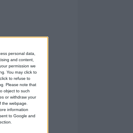
cess personal data,
tising and content,
your permission we
ng. You may click to
lick to refuse to
ng.
Please note that
o object to such
ces or withdraw your
 of the webpage.
ore information
onsent to Google and
ection.