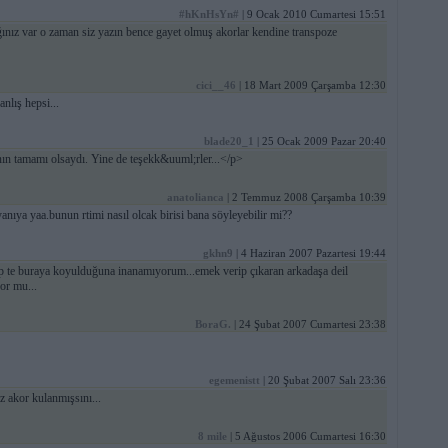
#hKnHsYn#
| 9 Ocak 2010 Cumartesi 15:51
ınız var o zaman siz yazın bence gayet olmuş akorlar kendine transpoze
cici__46
| 18 Mart 2009 Çarşamba 12:30
nlış hepsi...
blade20_1
| 25 Ocak 2009 Pazar 20:40
n tamamı olsaydı. Yine de teşekk&uuml;rler...</p>
anatolianca
| 2 Temmuz 2008 Çarşamba 10:39
yanıya yaa.bunun rtimi nasıl olcak birisi bana söyleyebilir mi??
gkhn9
| 4 Haziran 2007 Pazartesi 19:44
ilip te buraya koyulduğuna inanamıyorum...emek verip çıkaran arkadaşa deil
or mu...
BoraG.
| 24 Şubat 2007 Cumartesi 23:38
egemenistt
| 20 Şubat 2007 Salı 23:36
z akor kulanmışsını...
8 mile
| 5 Ağustos 2006 Cumartesi 16:30