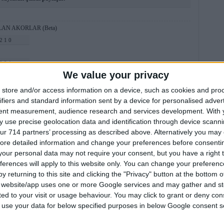
NILAN AKORLAR (Beta)
2 1 0
3 3 1
We value your privacy
0 1 0
store and/or access information on a device, such as cookies and pro
ır.
(Detaylı bilgi)
ifiers and standard information sent by a device for personalised adver
tent measurement, audience research and services development.
With 
r için Komoçotoko'dan Gelenler
 use precise geolocation data and identification through device scanni
ur 714 partners’ processing as described above. Alternatively you may c
azıcı Dostu
|
Bu Sayfaya Demo Ekle
ore detailed information and change your preferences before consenti
our personal data may not require your consent, but you have a right t
wnload
,
ben sende tutuklu kaldım akor sözleri
,
bn sende tutuklu kaldım
,
sezen aksu
n sende tutuklu kalfim akor
,
seze aksu ben sende tutuklu kaldım
,
ben sende tutuklu
ferences will apply to this website only. You can change your preferen
ldımakor
y returning to this site and clicking the "Privacy" button at the bottom
 Kaldım için Kullanıcı Görüşleri
s website/app uses one or more Google services and may gather and st
ited to your visit or usage behaviour. You may click to grant or deny c
 to use your data for below specified purposes in below Google consent s
GitarStyle
| 1 Ocak 2013 Salı 19:06