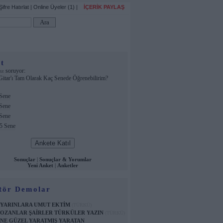
Şifre Hatırlat
|
Online Üyeler (1)
|
İÇERİK PAYLAŞ
t
soruyor:
mz
Gitar'ı Tam Olarak Kaç Senede Öğrenebilirim?
Sene
Sene
Sene
5 Sene
Sonuçlar
|
Sonuçlar & Yorumlar
Yeni Anket
|
Anketler
tör Demolar
YARINLARA UMUT EKTİM
(TÜRKÜ)
OZANLAR ŞAİRLER TÜRKÜLER YAZIN
(TÜRKÜ)
NE GÜZEL YARATMIŞ YARATAN