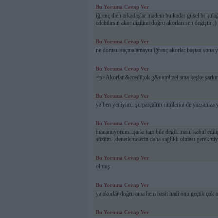
Bu Yoruma Cevap Ver
iğrenç dien arkadaşlar madem bu kadar güsel bi kulağ
edebilirsin akor dizilimi doğru akorları sen değiştir ;)
Bu Yoruma Cevap Ver
ne dorusu saçmalamayın iğrenç akorlar baştan sona ya
Bu Yoruma Cevap Ver
<p>Akorlar &ccedil;ok g&uuml;zel ama keşke şarkını
Bu Yoruma Cevap Ver
ya ben yeniyim.. şu parçalrın ritmlerini de yazsanıza 
Bu Yoruma Cevap Ver
inanamıyorum...şarkı tam bile değil...nasıl kabul ed
sözüm...denetlemelerin daha sağlıklı olması gerekmiy
Bu Yoruma Cevap Ver
olmuş
Bu Yoruma Cevap Ver
ya akorlar doğru ama hem basit hadi onu geçtik çok a
Bu Yoruma Cevap Ver