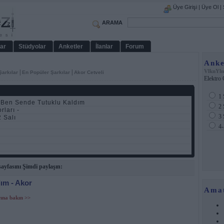
Üye Girişi
|
Üye Ol
|
ARAMA
ar
Stüdyolar
Anketler
İlanlar
Forum
Anke
VlknYl
|
|
Şarkılar
En Popüler Şarkılar
Akor Cetveli
Elektro 
1 
 Ben Sende Tutuklu Kaldım
2 
rları -
3 
 Salı
4-
yfasını Şimdi paylaşın:
ım - Akor
Ama
rına bakın >>