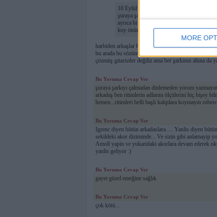
10 Eylül 2011 Cumartesi tarihinde Uzen ya
şuraya şarkıyı çalmadan dinlemeden yorum 
ayrıca bi kıl oluyorum arkadaş ben ritimler
koy önüme akorunu ritmini çıkartırım hemen..
MORE OPT
harbiden arkaşlar bu kadar ezberci olmayın lütfen be
bu arada bu sözümüzde benim gibi ara sıra soranlara 
çözmüş gitaristler değiliz ama her şarkının altına da
Bu Yoruma Cevap Ver
şuraya şarkıyı çalmadan dinlemeden yorum yazmayın y
arkadaş ben ritimlerin adlarını ölçülerini hiç bişey 
hemen...ritimleri belli başlı kalıplara koymayın ezberc
Bu Yoruma Cevap Ver
Igrenc diyen bütün arkadaslara..... Yanlis diyen bütü
sekildeki akor diziminde... Ve sizin gibi anlamayip
Amoll yapin ve yukaridaki akorlara devam ederek okuy
yanlis geliyor :)
Bu Yoruma Cevap Ver
gayet güzel emeğine sağlık
Bu Yoruma Cevap Ver
çok kötü...