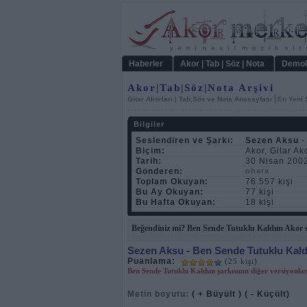
Haberler
Akor | Tab | Söz | Nota
Demol
Akor|Tab|Söz|Nota Arşivi
|
Gitar Akorları | Tab,Söz ve Nota Anasayfası
En Yeni 
Bilgiler
Seslendiren ve Şarkı:
Sezen Aksu
-
Biçim:
Akor, Gitar Ako
Tarih:
30 Nisan 2002
Gönderen:
ohara
Toplam Okuyan:
76.557 kişi
Bu Ay Okuyan:
77 kişi
Bu Hafta Okuyan:
18 kişi
Beğendiniz mi? Ben Sende Tutuklu Kaldım Akor sa
Sezen Aksu
- Ben Sende Tutuklu Kald
Puanlama:
(25 kişi)
Ben Sende Tutuklu Kaldım şarkısının diğer versiyonla
Metin boyutu:
( + Büyült )
( - Küçült)