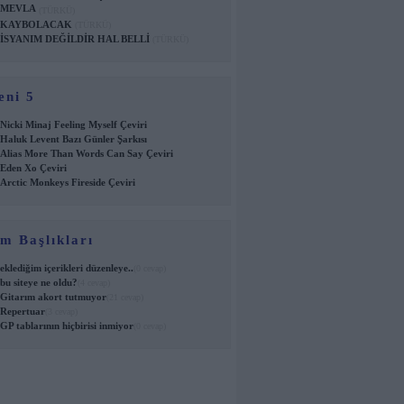
MEVLA
(TÜRKÜ)
KAYBOLACAK
(TÜRKÜ)
İSYANIM DEĞİLDİR HAL BELLİ
(TÜRKÜ)
eni 5
Nicki Minaj Feeling Myself Çeviri
Haluk Levent Bazı Günler Şarkısı
Alias More Than Words Can Say Çeviri
Eden Xo Çeviri
Arctic Monkeys Fireside Çeviri
m Başlıkları
eklediğim içerikleri düzenleye..
(0 cevap)
bu siteye ne oldu?
(4 cevap)
Gitarım akort tutmuyor
(21 cevap)
Repertuar
(3 cevap)
GP tablarının hiçbirisi inmiyor
(0 cevap)