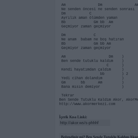
Am Dm A
Ne senden öncesi ne senden sonrası
Dm C
Ayrılık aman ölümden yaman
Bb Gm bb Am
Geçmiyor zaman geçmiyor
Dm C
Ne anam babam ne boş hatıran
Bb Gm bb Am
Geçmiyor zaman geçmiyor
Am Dm )
Ben sende tutuklu kaldım )
C )
Kendi hayatımdan çaldım )
bb ) 2
Yedi cihan dolandım )
Gm bb Am )
Bana mısın demiyor )
Tekrar
Ben Sende Tutuklu Kaldım Akor, AkorM
http://www.akormerkezi.com
İçerik Kısa Linki:
Beğendiniz mi? Ben Sende Tutuklu Kaldım Akor 