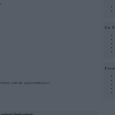
m
En Y
Foru
erkezi.com'da yayınlanmıştır.
sayfasını Şimdi paylaşın: