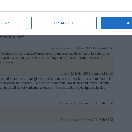
zmıştı:
yazmayın ya gayet de hoş olmuş..Ayrıca sürekli ritim soranlarada
in adlarını ölçülerini hiç bişey bilmiyorum ama hangi şarkıyı koyarsan
.ritimleri belli başlı kalıplara koymayın ezberci olmayın..
IONS
DISAGREE
A
n de ara sıra ritim soruyorum ama çok darda kaldığımda bi türlü bulamadığım da
değil yanş normaldir adam ritmi bulamaz burda hiçbirimiz gitarın herşeyini
 yazmayın şu soruyu
SarhosGitarist
| 30 Ocak 2012 Pazartesi 12:57
a gayet de hoş olmuş..Ayrıca sürekli ritim soranlarada ayrıca bi kıl oluyorum
bilmiyorum ama hangi şarkıyı koyarsan koy önüme akorunu ritmini çıkartırım
i olmayın..
Uzen
| 10 Eylül 2011 Cumartesi 15:55
n arkadaslara... Sizin kulaginiz yok diyorum sadece... Sarkinin ana Tonu Amoll bu
 yorum yazanlara diyorum... Ne senden bölümüne DM ile baslayin öncesi kismini
un bakalim nesi yanlismis akorlarin... Yanlis tondan söylediginiz icin size
Diisaster
| 26 Temmuz 2011 Salı 08:51
kara_suvari
| 5 Nisan 2011 Salı 14:38