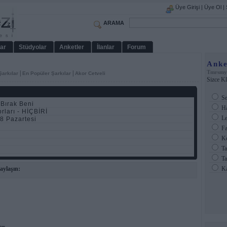
Üye Girişi
|
Üye Ol
|
ARAMA
ar
Stüdyolar
Anketler
İlanlar
Forum
Anke
Tmrsmy
|
|
Şarkılar
En Popüler Şarkılar
Akor Cetveli
Sizce Kl
Se
 Bırak Beni
Ha
orları - HİÇBİRİ
Le
8 Pazartesi
Fa
Ke
Ta
Ta
aylaşın:
Ka