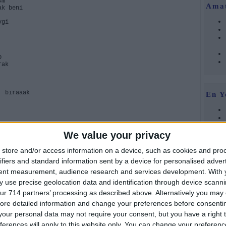
m
Ama
ak beni
vgi
D
rak
k bıraaak
En Y
We value your privacy
store and/or access information on a device, such as cookies and pro
ifiers and standard information sent by a device for personalised adver
llerini
tent measurement, audience research and services development.
With 
Foru
 use precise geolocation data and identification through device scanni
ur 714 partners’ processing as described above. Alternatively you may c
ore detailed information and change your preferences before consenti
our personal data may not require your consent, but you have a right t
ferences will apply to this website only. You can change your preferen