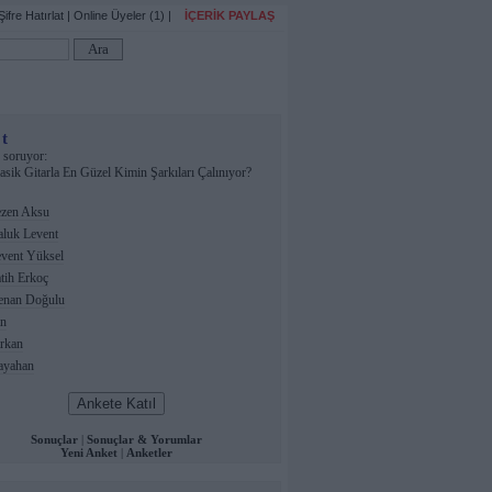
Şifre Hatırlat
|
Online Üyeler (1)
|
İÇERİK PAYLAŞ
t
soruyor:
asik Gitarla En Güzel Kimin Şarkıları Çalınıyor?
zen Aksu
luk Levent
vent Yüksel
tih Erkoç
nan Doğulu
n
rkan
yahan
Sonuçlar
|
Sonuçlar & Yorumlar
Yeni Anket
|
Anketler