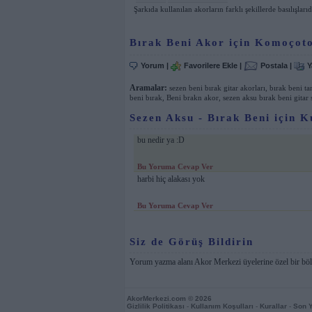
Şarkıda kullanılan akorların farklı şekillerde basılışlarıd
Bırak Beni Akor için Komoçot
Yorum
|
Favorilere Ekle
|
Postala
|
Y
Aramalar:
sezen beni bırak gitar akorları
,
bırak beni ta
beni bırak
,
Beni brakn akor
,
sezen aksu bırak beni gitar 
Sezen Aksu - Bırak Beni için K
bu nedir ya :D
Bu Yoruma Cevap Ver
harbi hiç alakası yok
Bu Yoruma Cevap Ver
Siz de Görüş Bildirin
Yorum yazma alanı Akor Merkezi üyelerine özel bir bö
AkorMerkezi.com
© 2026
Gizlilik Politikası
-
Kullanım Koşulları
-
Kurallar
-
Son 