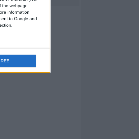
 of the webpage.
ore information
onsent to Google and
ection.
GREE