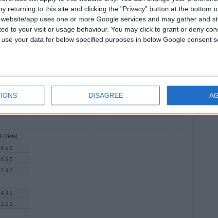
rak
y returning to this site and clicking the "Privacy" button at the bottom
s website/app uses one or more Google services and may gather and st
 bıraaak :)))
ited to your visit or usage behaviour. You may click to grant or deny c
 to use your data for below specified purposes in below Google consent s
yayınlanmıştır.
IONS
DISAGREE
A
paylaşın:
 (Beta)
 6 x 0
 6 5 5
 2 3 2
 4 3 2
 2 2 2