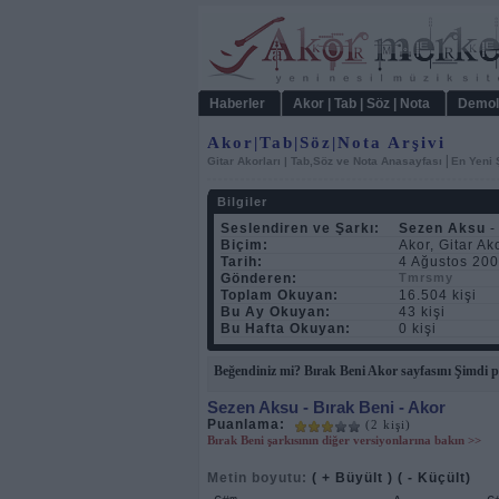
Haberler
Akor | Tab | Söz | Nota
Demol
Akor|Tab|Söz|Nota Arşivi
|
Gitar Akorları | Tab,Söz ve Nota Anasayfası
En Yeni 
Bilgiler
Seslendiren ve Şarkı:
Sezen Aksu
-
Biçim:
Akor, Gitar Ak
Tarih:
4 Ağustos 200
Gönderen:
Tmrsmy
Toplam Okuyan:
16.504 kişi
Bu Ay Okuyan:
43 kişi
Bu Hafta Okuyan:
0 kişi
Beğendiniz mi? Bırak Beni Akor sayfasını Şimdi p
Sezen Aksu
- Bırak Beni - Akor
Puanlama:
(2 kişi)
Bırak Beni şarkısının diğer versiyonlarına bakın >>
Metin boyutu:
( + Büyült )
( - Küçült)