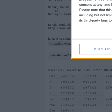
Sen kimsin, sen ne rahat insansın bı
Bm C#m
consent at any time b
Bırak, benim için ne mümkün ayrılmak
Please note that thi
C# D C#m
Ben ayrılamam, sen beni bırak bırak
including but not lim
its third-party tags
Bırak Beni Akor, AkorMerkezi.com'da 
http://www.akormerkezi.com
İçerik Kısa Linki:
MORE OPT
Beğendiniz mi? Bırak Beni Akor sayfasını Şimdi 
Sezen Aksu - Bırak Beni KULLANILAN AKORLAR
C#m
x 4 6 6 5 4
x x 2 1 2 0
x 4 6
A
0 0 2 2 2 0
0 4 x 2 5 0
5 7 7
D
x 5 4 2 3 2
x 9 7 7 x 2
2 0 0
E
0 2 2 1 0 0
x 7 6 4 5 0
Bm
2 2 4 4 3 2
x 2 4 4 3 2
x x 0
F#m
2 4 4 2 2 2
x 4 4 2 2 2
x x 4
G#m
x x 6 4 4 4