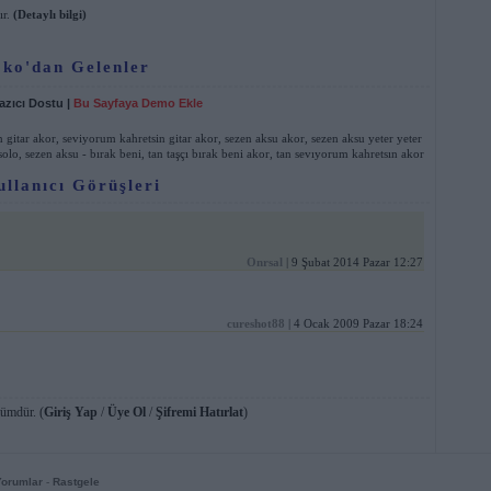
ır.
(Detaylı bilgi)
oko'dan Gelenler
azıcı Dostu
|
Bu Sayfaya Demo Ekle
n gitar akor
,
seviyorum kahretsin gitar akor
,
sezen aksu akor
,
sezen aksu yeter yeter
solo
,
sezen aksu - bırak beni
,
tan taşçı bırak beni akor
,
tan sevıyorum kahretsın akor
ullanıcı Görüşleri
Onrsal
| 9 Şubat 2014 Pazar 12:27
cureshot88
| 4 Ocak 2009 Pazar 18:24
lümdür. (
Giriş Yap
/
Üye Ol
/
Şifremi Hatırlat
)
Yorumlar
-
Rastgele