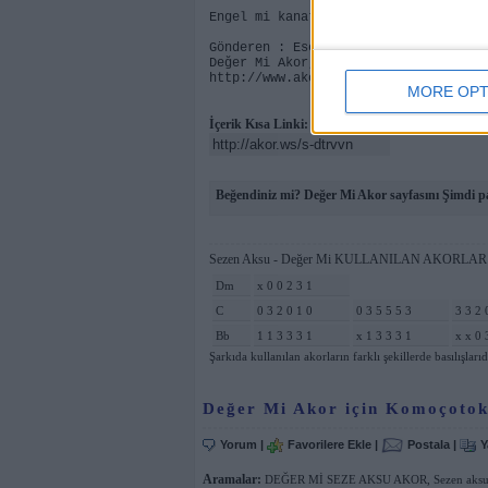
Dm
Engel mi kanatlanmadan uçmaya
Gönderen : Eser Otur
Değer Mi Akor, AkorMerkezi.com'da ya
http://www.akormerkezi.com
MORE OPT
İçerik Kısa Linki:
Beğendiniz mi? Değer Mi Akor sayfasını Şimdi p
Sezen Aksu - Değer Mi KULLANILAN AKORLAR 
Dm
x 0 0 2 3 1
C
0 3 2 0 1 0
0 3 5 5 5 3
3 3 2 
Bb
1 1 3 3 3 1
x 1 3 3 3 1
x x 0 
Şarkıda kullanılan akorların farklı şekillerde basılışlarıd
Değer Mi Akor için Komoçotok
Yorum
|
Favorilere Ekle
|
Postala
|
Y
Aramalar:
DEĞER Mİ SEZE AKSU AKOR
,
Sezen aksu