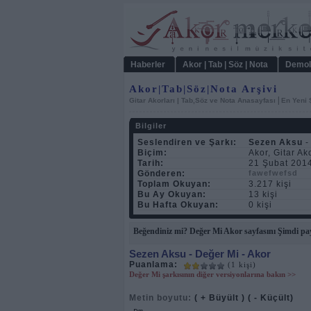
Haberler
Akor | Tab | Söz | Nota
Demol
Akor|Tab|Söz|Nota Arşivi
|
Gitar Akorları | Tab,Söz ve Nota Anasayfası
En Yeni 
Bilgiler
Seslendiren ve Şarkı:
Sezen Aksu
-
Biçim:
Akor, Gitar Ak
Tarih:
21 Şubat 201
Gönderen:
fawefwefsd
Toplam Okuyan:
3.217 kişi
Bu Ay Okuyan:
13 kişi
Bu Hafta Okuyan:
0 kişi
Beğendiniz mi? Değer Mi Akor sayfasını Şimdi pay
Sezen Aksu
- Değer Mi - Akor
Puanlama:
(1 kişi)
Değer Mi şarkısının diğer versiyonlarına bakın >>
Metin boyutu:
( + Büyült )
( - Küçült)