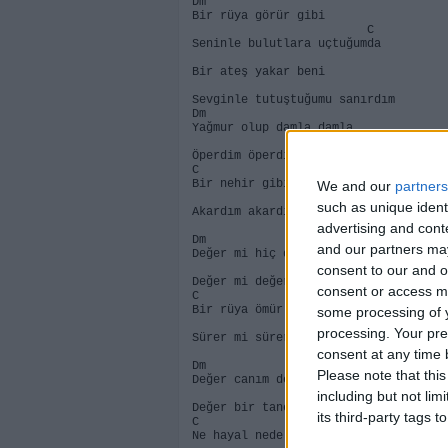
Dm
Bir rüya görür gibi
C
Seninle bulutlara uçtuğumda
Bir ateş yakar beni
Sevginle tutuştuğumu sanırdım
Dm
Yağmur olup damla damla
Öperdim öperdim dudaklarından
C
Bir nehir gibi cağlar
We and our
partners
such as unique ident
Akardım akardım damarlarından
advertising and con
Dm
and our partners may
Değer mi hiç değer mi hiç
consent to our and o
Değer mi değer mi değer mi söyle
consent or access m
C
Bir rüya ömür boyu
some processing of y
Bb
processing. Your pre
Sürer mi sürer mi sürer mi böyle
consent at any time b
Dm
Please note that thi
Değer canım değer elbet
including but not lim
Değer bir tanem aşk için her şeye
its third-party tags
C
Ne hayal nede gerçek