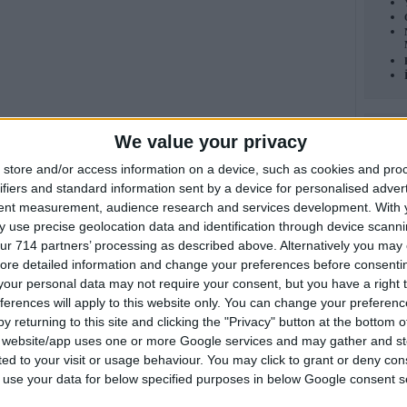
En Y
We value your privacy
store and/or access information on a device, such as cookies and pro
ifiers and standard information sent by a device for personalised adver
tent measurement, audience research and services development.
With 
 use precise geolocation data and identification through device scanni
ur 714 partners’ processing as described above. Alternatively you may c
ore detailed information and change your preferences before consenti
Foru
our personal data may not require your consent, but you have a right t
ferences will apply to this website only. You can change your preferen
y returning to this site and clicking the "Privacy" button at the bottom
s website/app uses one or more Google services and may gather and st
ited to your visit or usage behaviour. You may click to grant or deny c
 to use your data for below specified purposes in below Google consent s