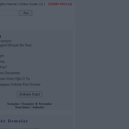
Şifre Hatırlat
|
Online Üyeler (1)
|
İÇERİK PAYLAŞ
t
soruyor:
göze?(Küçük Bir Test)
per
enç
Kim?
ını Duyamdım
et Abini Oğlu O Ya.
ganın Solistini Kim Sevmez
Sonuçlar
|
Sonuçlar & Yorumlar
Yeni Anket
|
Anketler
ör Demolar