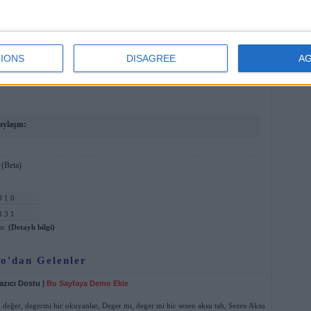
yınlanmıştır.
IONS
DISAGREE
A
aylaşın:
(Beta)
0 1 0
3 3 1
ır.
(Detaylı bilgi)
o'dan Gelenler
azıcı Dostu
|
Bu Sayfaya Demo Ekle
 değer
,
degermi hic okuyanlar
,
Deger mı
,
deger mi hic sezen aksu tab
,
Sezen Aksu