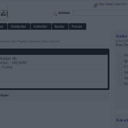
Üye Girişi
|
Üye Ol
|
ARAMA
ar
Stüdyolar
Anketler
İlanlar
Forum
Anke
gokayyil
|
|
Şarkılar
En Popüler Şarkılar
Akor Cetveli
Kaan Tan
Sü
 Değer Mi
İğr
orları - HİÇBİRİ
O 
4 Cuma
Ad
Ahm
Man
laşın:
Amat