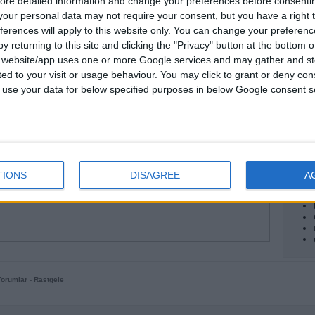
ore detailed information and change your preferences before consenti
(7)
our personal data may not require your consent, but you have a right t
(5)
R
Am, F, G, Dm
(0)
ferences will apply to this website only. You can change your preferen
R
Am, C, Em, G, F, Dm
(8)
y returning to this site and clicking the "Privacy" button at the bottom
R
E, F, Dm, Am
(7)
s website/app uses one or more Google services and may gather and st
En Y
R
E, Am, F
(3)
ited to your visit or usage behaviour. You may click to grant or deny c
R
Dm, A, Gm, Bb, A7, C, c
(6)
R
Am, E, Dm, F, G
(14)
 to use your data for below specified purposes in below Google consent s
R
Gm, Cm, Dm, Abm
(2)
R
Gm, Cm, Dm, F, D#, Dm7
(6)
R
Dm, F, E, Am
(3)
R
Dm7, E, B, E7, A, Am7, B7, F
(1)
R
A#m7, C, G, C7, F, Fm7, G7, C#7
(1)
R
Cm, G, Fm
(5)
R
E, Am, Dm, F, E7, G, C
(5)
Foru
TIONS
DISAGREE
A
R
F#m, Bm, G, Em, A, D
(32)
R
Em, Am, C, G, e, Bm, D
(0)
Yorumlar
-
Rastgele