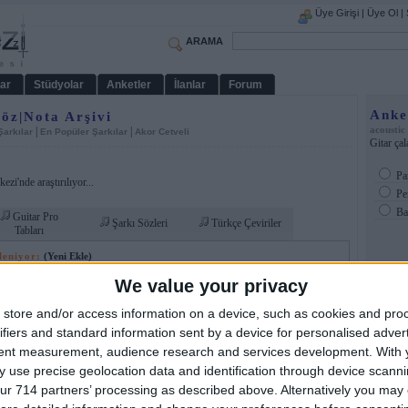
Üye Girişi
|
Üye Ol
|
ARAMA
ar
Stüdyolar
Anketler
İlanlar
Forum
Anke
Söz|Nota Arşivi
acoustic
|
|
Şarkılar
En Popüler Şarkılar
Akor Cetveli
Gitar ça
Pa
zi'nde araştırılıyor...
Pe
Baz
Guitar Pro
Şarkı Sözleri
Türkçe Çeviriler
Tabları
leniyor:
(Yeni Ekle)
We value your privacy
Dizilim
Puan
store and/or access information on a device, such as cookies and pro
R
Am, Em, G, F, Dm, C
(13)
Amat
ifiers and standard information sent by a device for personalised adver
R
Am, Em, F, G, Dm, G#, C
(35)
R
Am, G6, C, F, Em, Dm
(6)
tent measurement, audience research and services development.
With 
R
Bm, Em, D, Am, C
(15)
 use precise geolocation data and identification through device scanni
R
Csus4, Gm, G#, Bb, D#, Cm, Fm
(21)
ur 714 partners’ processing as described above. Alternatively you may c
(7)