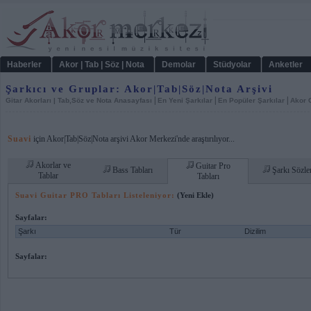
Haberler
Akor | Tab | Söz | Nota
Demolar
Stüdyolar
Anketler
Şarkıcı ve Gruplar: Akor|Tab|Söz|Nota Arşivi
|
|
|
Gitar Akorları | Tab,Söz ve Nota Anasayfası
En Yeni Şarkılar
En Popüler Şarkılar
Akor C
Suavi
için Akor|Tab|Söz|Nota arşivi Akor Merkezi'nde araştırılıyor...
Akorlar ve
Guitar Pro
Bass Tabları
Şarkı Sözle
Tablar
Tabları
Suavi Guitar PRO Tabları Listeleniyor:
(Yeni Ekle)
Sayfalar:
Şarkı
Tür
Dizilim
Sayfalar: