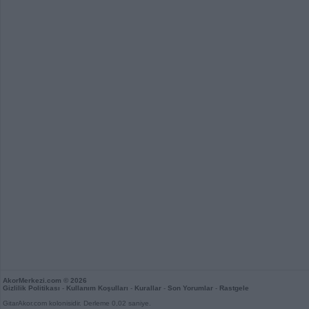
AkorMerkezi.com
© 2026
Gizlilik Politikası
-
Kullanım Koşulları
-
Kurallar
-
Son Yorumlar
-
Rastgele
GitarAkor.com kolonisidir. Derleme 0,02 saniye.