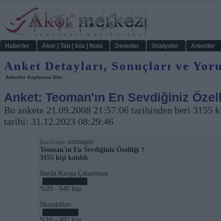
Haberler
Akor | Tab | Söz | Nota
Demolar
Stüdyolar
Anketler
Anket Detayları, Sonuçları ve Yor
Anketler Sayfasına Dön
Anket: Teoman'ın En Sevdiğiniz Özell
Bu ankete 21.09.2008 21:57:06 tarihinden beri 3155 ki
tarihi: 31.12.2023 08:29:46
sormuştu:
barkinno
Teoman'ın En Sevdiğiniz Özelliği ?
3155 kişi katıldı
Barda Kavga Çıkartması
%20 - 640 kişi
Skandalları
%16 - 492 kişi