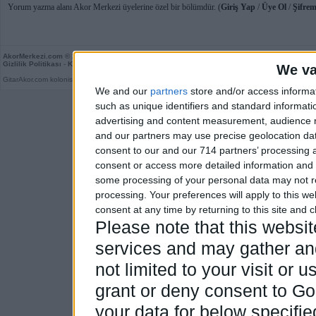
Yorum yazma alanı Akor Merkezi üyelerine özel bir bölümdür. (
Giriş Yap
/
Üye Ol
/
Şifrem
AkorMerkezi.com
© 2026
Gizlilik Politikası
-
Kullanım Koşulları
-
Kurallar
-
Son Yorumlar
-
Rastgele
We va
GitarAkor.com kolonisidir. Derleme 0,03 saniye.
We and our
partners
store and/or access informa
such as unique identifiers and standard informati
advertising and content measurement, audience 
and our partners may use precise geolocation dat
consent to our and our 714 partners’ processing a
consent or access more detailed information and
some processing of your personal data may not re
processing. Your preferences will apply to this w
consent at any time by returning to this site and 
Please note that this webs
services and may gather and
not limited to your visit or
grant or deny consent to Goo
your data for below specifi