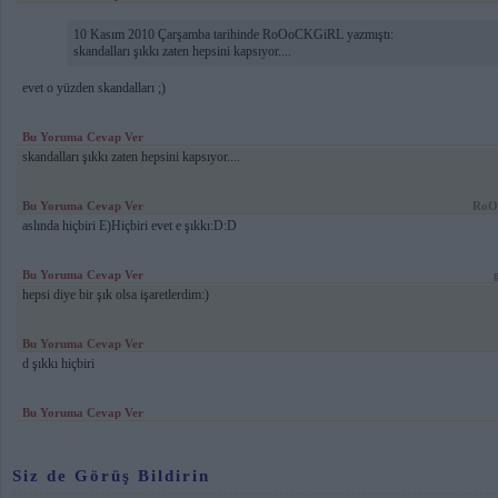
10 Kasım 2010 Çarşamba tarihinde RoOoCKGiRL yazmıştı:
skandalları şıkkı zaten hepsini kapsıyor....
evet o yüzden skandalları ;)
Bu Yoruma Cevap Ver
skandalları şıkkı zaten hepsini kapsıyor....
Bu Yoruma Cevap Ver
RoO
aslında hiçbiri E)Hiçbiri evet e şıkkı:D:D
Bu Yoruma Cevap Ver
hepsi diye bir şık olsa işaretlerdim:)
Bu Yoruma Cevap Ver
d şıkkı hiçbiri
Bu Yoruma Cevap Ver
Siz de Görüş Bildirin