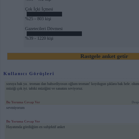
Çok İçki İçmesi
%25 - 803 kişi
Gazetecileri Dövmesi
%39 - 1220 kişi
Rastgele anket getir
Kullanıcı Görüşleri
soruya bak ya.. teoman dan bahsediyosun oğlum teoman! koydugun şıklara bak hele. 
müziği çok iyi. tabiki müziğini ve sanatını seviyoruz.
Bu Yoruma Cevap Ver
Desp
sevmiyorum
Bu Yoruma Cevap Ver
Hayatımda gördüğüm en subjektif anket